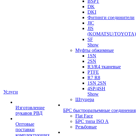
BSPT
DK
DKI
Фитинги соединители
JIC
JIS
(KOMATSU/TOYOTA)
SF
Show
Муфты обжимные
1SN
2SN
R3/R4 тканевые
PTFE
R7 R8
1SN 2SN
4SP/4SH
Услуги
Show
Штуцера
Изготовление
БРС быстроразъемные соединения
рукавов РВД
Flat Face
БРС типа ISO A
Оптовые
Резьбовые
поставки
комплектующих