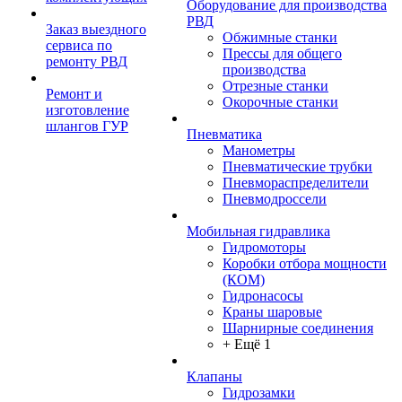
Оборудование для производства
РВД
Заказ выездного
Обжимные станки
сервиса по
Прессы для общего
ремонту РВД
производства
Отрезные станки
Ремонт и
Окорочные станки
изготовление
шлангов ГУР
Пневматика
Манометры
Пневматические трубки
Пневмораспределители
Пневмодроссели
Мобильная гидравлика
Гидромоторы
Коробки отбора мощности
(КОМ)
Гидронасосы
Краны шаровые
Шарнирные соединения
+ Ещё 1
Клапаны
Гидрозамки