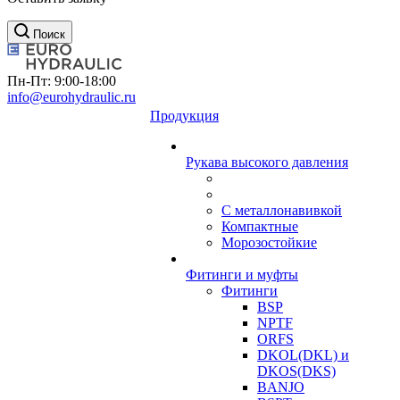
Поиск
Пн-Пт: 9:00-18:00
info@eurohydraulic.ru
Продукция
Рукава высокого давления
С металлонавивкой
Компактные
Морозостойкие
Фитинги и муфты
Фитинги
BSP
NPTF
ORFS
DKOL(DKL) и
DKOS(DKS)
BANJO