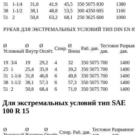
31
1-1/4
31,8
41,9
45,5
350
5075
830
1380
38
1-1/2
38,1
48,8
53,5
300
4350
695
1160
51
2
50,8
63,2
68,1
250
3625
600
1000
РУКАВ ДЛЯ ЭКСТРЕМАЛЬНЫХ УСЛОВИЙ ТИП DIN EN 85
Ø
Ø
Ø
Ø
Тестовое
Разрыв
Спир.
Раб. дав.
Условный
Внутр
Оплёт.
Внеш
дав.
дав.
19
3/4
19
29,2
4
32
350
5075
700
1400
25
1
25,4
35,9
4
39,2
350
5075
700
1400
31
1-1/4
31,8
46,8
6
49,8
350
5075
700
1400
38
1-1/2
38,1
57,3
6
57,3
350
5075
700
1400
51
2
50,8
68,4
6
71,9
350
5075
700
1400
Для экстремальных условий тип SAE
100 R 15
Ø
Ø
Ø
Тестовое
Разрывное
Спир.
Раб. дав.
Условный
Внутрен
Оплёт.
дав.
дав.