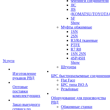
Фитинги соединители
JIC
JIS
(KOMATSU/TOYOTA)
SF
Show
Муфты обжимные
1SN
2SN
R3/R4 тканевые
PTFE
R7 R8
1SN 2SN
4SP/4SH
Услуги
Show
Штуцера
Изготовление
БРС быстроразъемные соединения
рукавов РВД
Flat Face
БРС типа ISO A
Оптовые
Резьбовые
поставки
комплектующих
Оборудование для производства
РВД
Заказ выездного
Обжимные станки
сервиса по