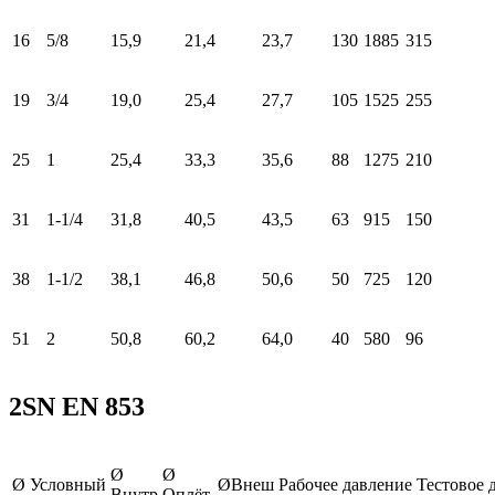
16
5/8
15,9
21,4
23,7
130
1885
315
19
3/4
19,0
25,4
27,7
105
1525
255
25
1
25,4
33,3
35,6
88
1275
210
31
1-1/4
31,8
40,5
43,5
63
915
150
38
1-1/2
38,1
46,8
50,6
50
725
120
51
2
50,8
60,2
64,0
40
580
96
2SN EN 853
Ø
Ø
Ø Условный
ØВнеш
Рабочее давление
Тестовое 
Внутр
Оплёт.