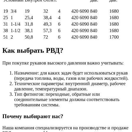
19
3/4
19
32
4
420
6090
840
1680
25
1
25,4
38,4
4
420
6090
840
1680
31
1-1/4
31,8
49,3
6
420
6090
840
1680
38
1-1/2
38,1
57,3
6
420
6090
840
1680
51
2
50,8
72
6
420
6090
840
1700
Как выбрать РВД?
При покупке рукавов высокого давления важно учитывать:
Назначение: для каких задач будет использоваться рукав
(передача топлива, воды, газов или рабочих жидкостей).
Технические параметры: внутренний диаметр, рабочее
давление, температурный диапазон.
Тип фитингов: переходные, обратные или
соединительные элементы должны соответствовать
требованиям системы.
Почему выбирают нас?
Наша компания специализируется на производстве и продаже