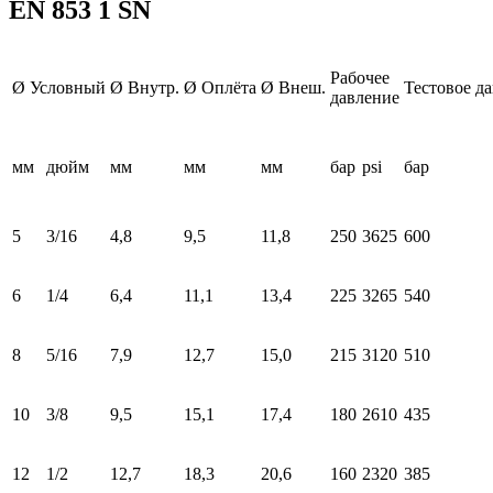
EN 853 1 SN
Рабочее
Ø Условный
Ø Внутр.
Ø Оплёта
Ø Внеш.
Тестовое д
давление
мм
дюйм
мм
мм
мм
бар
psi
бар
5
3/16
4,8
9,5
11,8
250
3625
600
6
1/4
6,4
11,1
13,4
225
3265
540
8
5/16
7,9
12,7
15,0
215
3120
510
10
3/8
9,5
15,1
17,4
180
2610
435
12
1/2
12,7
18,3
20,6
160
2320
385