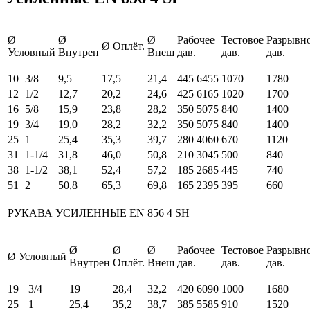
Ø
Ø
Ø
Рабочее
Тестовое
Разрывн
Ø Оплёт.
Условный
Внутрен
Внеш
дав.
дав.
дав.
10
3/8
9,5
17,5
21,4
445
6455
1070
1780
12
1/2
12,7
20,2
24,6
425
6165
1020
1700
16
5/8
15,9
23,8
28,2
350
5075
840
1400
19
3/4
19,0
28,2
32,2
350
5075
840
1400
25
1
25,4
35,3
39,7
280
4060
670
1120
31
1-1/4
31,8
46,0
50,8
210
3045
500
840
38
1-1/2
38,1
52,4
57,2
185
2685
445
740
51
2
50,8
65,3
69,8
165
2395
395
660
РУКАВА УСИЛЕННЫЕ EN 856 4 SH
Ø
Ø
Ø
Рабочее
Тестовое
Разрывн
Ø Условный
Внутрен
Оплёт.
Внеш
дав.
дав.
дав.
19
3/4
19
28,4
32,2
420
6090
1000
1680
25
1
25,4
35,2
38,7
385
5585
910
1520