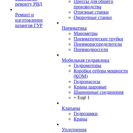
Прессы для общего
ремонту РВД
производства
Отрезные станки
Ремонт и
Окорочные станки
изготовление
шлангов ГУР
Пневматика
Манометры
Пневматические трубки
Пневмораспределители
Пневмодроссели
Мобильная гидравлика
Гидромоторы
Коробки отбора мощности
(КОМ)
Гидронасосы
Краны шаровые
Шарнирные соединения
+ Ещё 1
Клапаны
Гидрозамки
Краны
Уплотнения