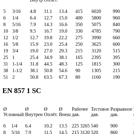
5
3/16
4.8
11.1
13.4
415
6020
990
6
1/4
6.4
12.7
15.0
400
5800
960
8
5/16
7.9
14.3
16.6
350
5075
840
10
3/8
9.5
16.7
19.0
330
4785
790
12
1/2
12.7
19.8
22.2
275
3990
660
16
5/8
15.9
23.0
25.4
250
3625
600
19
3/4
19.0
27.0
29.3
215
3120
515
25
1
25.4
34.9
38.1
165
2395
395
31
1-1/4
31.8
44.5
48.3
125
1815
300
38
1-1/2
38.1
50.8
54.6
90
1305
215
51
2
50.8
63.5
67.3
80
1160
190
EN 857 1 SC
Ø
Ø
Ø
Ø
Рабочее
Тестовое
Разрывное
Условный
Внутрен
Оплёт.
Внеш
дав.
дав.
дав.
6
1/4
6.4
10.2
13.5
225
3265
540
900
8
5/16
7.9
11.5
14.5
215
3120
520
860