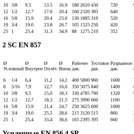
10
3/8
9.5
13.5
16.9
180
2610
430
720
12
1/2
12.7
17.0
20.4
160
2320
385
640
16
5/8
15.9
20.4
23.0
130
1885
310
520
19
3/4
19.0
23.8
26.7
105
1525
250
420
25
1
25.4
31.3
34.9
88
1275
210
352
2 SC EN 857
Ø
Ø
Ø
Ø
Рабочее
Тестовое
Разрывное
Условный
Внутрен
Оплёт.
Внеш
дав.
дав.
дав.
6
1/4
6,4
11,2
14,2
400
5800
960
1600
8
5/16
7,9
12,7
16,0
350
5075
840
1400
10
3/8
9,5
15,0
18,3
330
4785
790
1320
12
1/2
12,7
18,3
21,5
275
3990
660
1100
16
5/8
15,9
21,4
24,7
250
3625
600
1000
19
3/4
19,0
25,5
28,6
215
3120
515
860
25
1
25,4
33,4
36,6
165
2395
395
660
Усиленные EN 856 4 SP