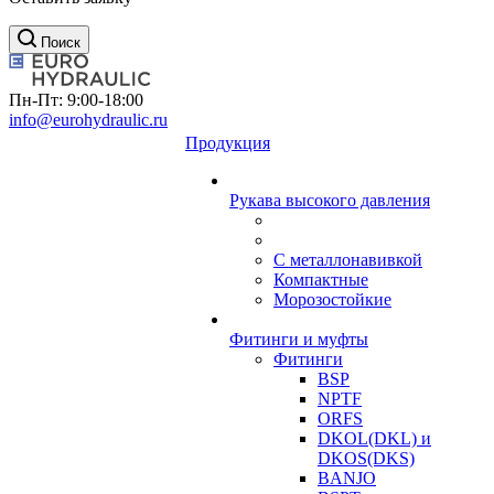
Поиск
Пн-Пт: 9:00-18:00
info@eurohydraulic.ru
Продукция
Рукава высокого давления
С металлонавивкой
Компактные
Морозостойкие
Фитинги и муфты
Фитинги
BSP
NPTF
ORFS
DKOL(DKL) и
DKOS(DKS)
BANJO