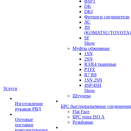
BSPT
DK
DKI
Фитинги соединители
JIC
JIS
(KOMATSU/TOYOTA)
SF
Show
Муфты обжимные
1SN
2SN
R3/R4 тканевые
PTFE
R7 R8
1SN 2SN
4SP/4SH
Услуги
Show
Штуцера
Изготовление
БРС быстроразъемные соединения
рукавов РВД
Flat Face
БРС типа ISO A
Оптовые
Резьбовые
поставки
комплектующих