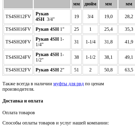
мм
дюйм
мм
мм
Рукав
TS4SH12FV
19
3/4
19,0
28,2
4SH
3/4"
TS4SH16FV
Рукав 4SH
1"
25
1
25,4
35,3
Рукав 4SH
1-
TS4SH20FV
31
1-1/4
31,8
41,9
1/4"
Рукав 4SH
1-
TS4SH24FV
38
1-1/2
38,1
49,1
1/2"
TS4SH32FV
Рукав 4SH
2"
51
2
50,8
63,5
Также всегда в наличии
муфты для рвд
по ценам
производителя.
Доставка и оплата
Оплата товаров
Способы оплаты товаров и услуг нашей компании: