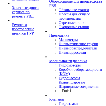
Оборудование для производства
РВД
Заказ выездного
Обжимные станки
сервиса по
Прессы для общего
ремонту РВД
производства
Отрезные станки
Ремонт и
Окорочные станки
изготовление
шлангов ГУР
Пневматика
Манометры
Пневматические трубки
Пневмораспределители
Пневмодроссели
Мобильная гидравлика
Гидромоторы
Коробки отбора мощности
(КОМ)
Гидронасосы
Краны шаровые
Шарнирные соединения
+ Ещё 1
Клапаны
Гидрозамки