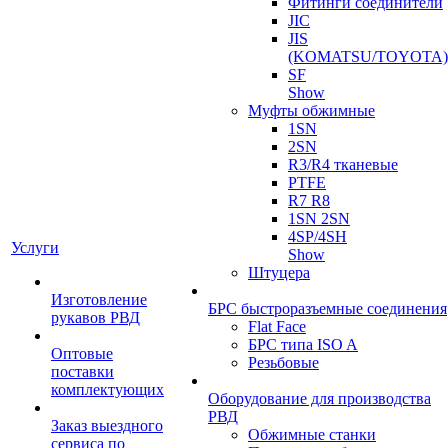
Фитинги соединители
JIC
JIS
(KOMATSU/TOYOTA)
SF
Show
Муфты обжимные
1SN
2SN
R3/R4 тканевые
PTFE
R7 R8
1SN 2SN
4SP/4SH
Услуги
Show
Штуцера
Изготовление
БРС быстроразъемные соединения
рукавов РВД
Flat Face
БРС типа ISO A
Оптовые
Резьбовые
поставки
комплектующих
Оборудование для производства
РВД
Заказ выездного
Обжимные станки
сервиса по