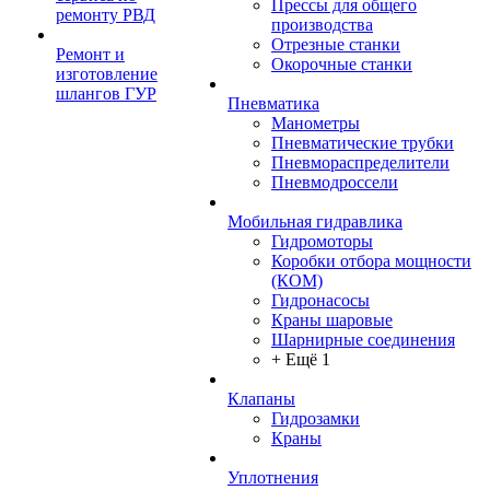
Прессы для общего
ремонту РВД
производства
Отрезные станки
Ремонт и
Окорочные станки
изготовление
шлангов ГУР
Пневматика
Манометры
Пневматические трубки
Пневмораспределители
Пневмодроссели
Мобильная гидравлика
Гидромоторы
Коробки отбора мощности
(КОМ)
Гидронасосы
Краны шаровые
Шарнирные соединения
+ Ещё 1
Клапаны
Гидрозамки
Краны
Уплотнения