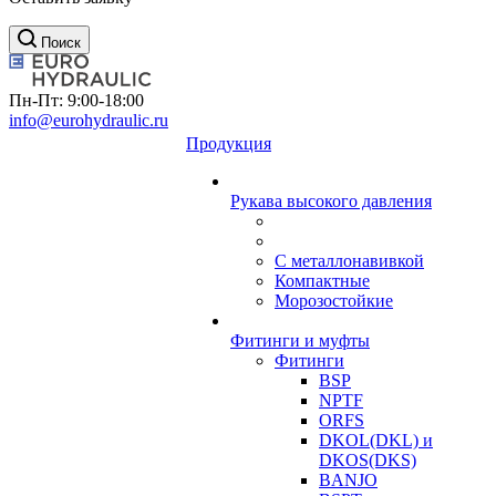
Поиск
Пн-Пт: 9:00-18:00
info@eurohydraulic.ru
Продукция
Рукава высокого давления
С металлонавивкой
Компактные
Морозостойкие
Фитинги и муфты
Фитинги
BSP
NPTF
ORFS
DKOL(DKL) и
DKOS(DKS)
BANJO