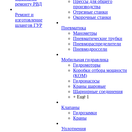
Прессы для общего
ремонту РВД
производства
Отрезные станки
Ремонт и
Окорочные станки
изготовление
шлангов ГУР
Пневматика
Манометры
Пневматические трубки
Пневмораспределители
Пневмодроссели
Мобильная гидравлика
Гидромоторы
Коробки отбора мощности
(КОМ)
Гидронасосы
Краны шаровые
Шарнирные соединения
+ Ещё 1
Клапаны
Гидрозамки
Краны
Уплотнения