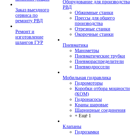
Оборудование для производства
РВД
Заказ выездного
Обжимные станки
сервиса по
Прессы для общего
ремонту РВД
производства
Отрезные станки
Ремонт и
Окорочные станки
изготовление
шлангов ГУР
Пневматика
Манометры
Пневматические трубки
Пневмораспределители
Пневмодроссели
Мобильная гидравлика
Гидромоторы
Коробки отбора мощности
(КОМ)
Гидронасосы
Краны шаровые
Шарнирные соединения
+ Ещё 1
Клапаны
Гидрозамки