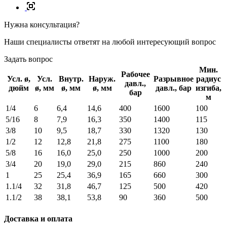
Нужна консультация?
Наши специалисты ответят на любой интересующий вопрос
Задать вопрос
Мин.
Рабочее
Усл. ø,
Усл.
Внутр.
Наруж.
Разрывное
радиус
давл.,
дюйм
ø, мм
ø, мм
ø, мм
давл., бар
изгиба,
бар
м
1/4
6
6,4
14,6
400
1600
100
5/16
8
7,9
16,3
350
1400
115
3/8
10
9,5
18,7
330
1320
130
1/2
12
12,8
21,8
275
1100
180
5/8
16
16,0
25,0
250
1000
200
3/4
20
19,0
29,0
215
860
240
1
25
25,4
36,9
165
660
300
1.1/4
32
31,8
46,7
125
500
420
1.1/2
38
38,1
53,8
90
360
500
Доставка и оплата