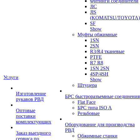
Фитинги соединители
JIC
JIS
(KOMATSU/TOYOTA)
SF
Show
Муфты обжимные
1SN
2SN
R3/R4 тканевые
PTFE
R7 R8
1SN 2SN
4SP/4SH
Услуги
Show
Штуцера
Изготовление
БРС быстроразъемные соединения
рукавов РВД
Flat Face
БРС типа ISO A
Оптовые
Резьбовые
поставки
комплектующих
Оборудование для производства
РВД
Заказ выездного
Обжимные станки
сервиса по