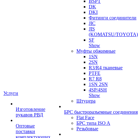
BSPT
DK
DKI
Фитинги соединители
JIC
JIS
(KOMATSU/TOYOTA)
SF
Show
Муфты обжимные
1SN
2SN
R3/R4 тканевые
PTFE
R7 R8
1SN 2SN
4SP/4SH
Услуги
Show
Штуцера
Изготовление
БРС быстроразъемные соединения
рукавов РВД
Flat Face
БРС типа ISO A
Оптовые
Резьбовые
поставки
комплектующих