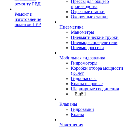
Прессы для общего
ремонту РВД
производства
Отрезные станки
Ремонт и
Окорочные станки
изготовление
шлангов ГУР
Пневматика
Манометры
Пневматические трубки
Пневмораспределители
Пневмодроссели
Мобильная гидравлика
Гидромоторы
Коробки отбора мощности
(КОМ)
Гидронасосы
Краны шаровые
Шарнирные соединения
+ Ещё 1
Клапаны
Гидрозамки
Краны
Уплотнения