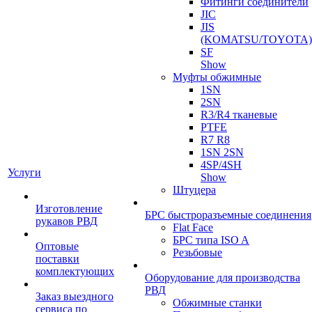
Фитинги соединители
JIC
JIS
(KOMATSU/TOYOTA)
SF
Show
Муфты обжимные
1SN
2SN
R3/R4 тканевые
PTFE
R7 R8
1SN 2SN
4SP/4SH
Услуги
Show
Штуцера
Изготовление
БРС быстроразъемные соединения
рукавов РВД
Flat Face
БРС типа ISO A
Оптовые
Резьбовые
поставки
комплектующих
Оборудование для производства
РВД
Заказ выездного
Обжимные станки
сервиса по