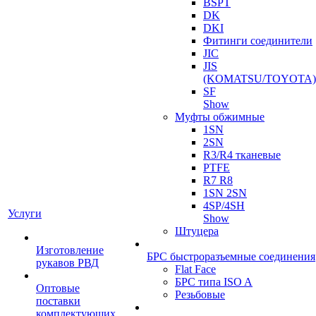
BSPT
DK
DKI
Фитинги соединители
JIC
JIS
(KOMATSU/TOYOTA)
SF
Show
Муфты обжимные
1SN
2SN
R3/R4 тканевые
PTFE
R7 R8
1SN 2SN
4SP/4SH
Услуги
Show
Штуцера
Изготовление
БРС быстроразъемные соединения
рукавов РВД
Flat Face
БРС типа ISO A
Оптовые
Резьбовые
поставки
комплектующих