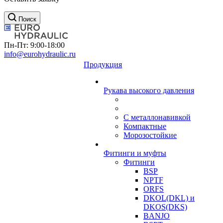
Поиск
Пн-Пт: 9:00-18:00
info@eurohydraulic.ru
Продукция
Рукава высокого давления
С металлонавивкой
Компактные
Морозостойкие
Фитинги и муфты
Фитинги
BSP
NPTF
ORFS
DKOL(DKL) и
DKOS(DKS)
BANJO