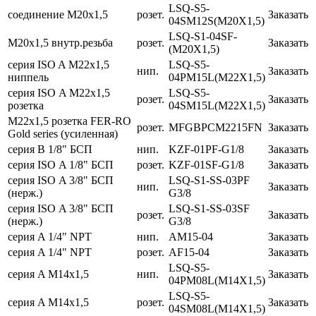
LSQ-S5-
соединение M20х1,5
розет.
Заказать
04SM12S(M20Х1,5)
LSQ-S1-04SF-
M20х1,5 внутр.резьба
розет.
Заказать
(M20Х1,5)
серия ISO A M22х1,5
LSQ-S5-
нип.
Заказать
ниппель
04PM15L(M22Х1,5)
серия ISO A M22х1,5
LSQ-S5-
розет.
Заказать
розетка
04SM15L(M22Х1,5)
M22х1,5 розетка FER-RO
розет.
MFGBPCM2215FN
Заказать
Gold series (усиленная)
серия B 1/8" БСП
нип.
KZF-01PF-G1/8
Заказать
серия ISO A 1/8" БСП
розет.
KZF-01SF-G1/8
Заказать
серия ISO A 3/8" БСП
LSQ-S1-SS-03PF
нип.
Заказать
(нерж.)
G3/8
серия ISO A 3/8" БСП
LSQ-S1-SS-03SF
розет.
Заказать
(нерж.)
G3/8
серия A 1/4" NPT
нип.
AM15-04
Заказать
серия A 1/4" NPT
розет.
AF15-04
Заказать
LSQ-S5-
серия A M14х1,5
нип.
Заказать
04PM08L(M14Х1,5)
LSQ-S5-
серия A M14х1,5
розет.
Заказать
04SM08L(M14Х1,5)