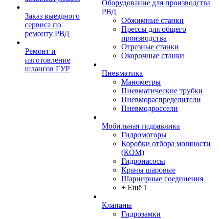
Оборудование для производства
РВД
Заказ выездного
Обжимные станки
сервиса по
Прессы для общего
ремонту РВД
производства
Отрезные станки
Ремонт и
Окорочные станки
изготовление
шлангов ГУР
Пневматика
Манометры
Пневматические трубки
Пневмораспределители
Пневмодроссели
Мобильная гидравлика
Гидромоторы
Коробки отбора мощности
(КОМ)
Гидронасосы
Краны шаровые
Шарнирные соединения
+ Ещё 1
Клапаны
Гидрозамки