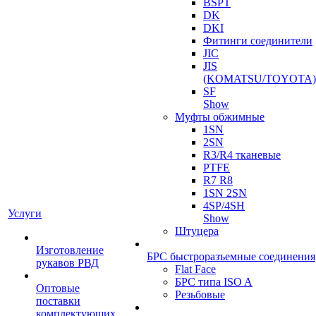
BSPT
DK
DKI
Фитинги соединители
JIC
JIS
(KOMATSU/TOYOTA)
SF
Show
Муфты обжимные
1SN
2SN
R3/R4 тканевые
PTFE
R7 R8
1SN 2SN
4SP/4SH
Услуги
Show
Штуцера
Изготовление
БРС быстроразъемные соединения
рукавов РВД
Flat Face
БРС типа ISO A
Оптовые
Резьбовые
поставки
комплектующих