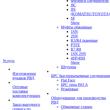
Фитинги соединители
JIC
JIS
(KOMATSU/TOYOTA)
SF
Show
Муфты обжимные
1SN
2SN
R3/R4 тканевые
PTFE
R7 R8
1SN 2SN
4SP/4SH
Услуги
Show
Штуцера
Изготовление
БРС быстроразъемные соединения
рукавов РВД
Flat Face
БРС типа ISO A
Оптовые
Резьбовые
поставки
комплектующих
Оборудование для производства
РВД
Заказ выездного
Обжимные станки
сервиса по