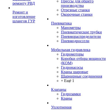
Прессы для общего
ремонту РВД
производства
Отрезные станки
Ремонт и
Окорочные станки
изготовление
шлангов ГУР
Пневматика
Манометры
Пневматические трубки
Пневмораспределители
Пневмодроссели
Мобильная гидравлика
Гидромоторы
Коробки отбора мощности
(КОМ)
Гидронасосы
Краны шаровые
Шарнирные соединения
+ Ещё 1
Клапаны
Гидрозамки
Краны
Уплотнения