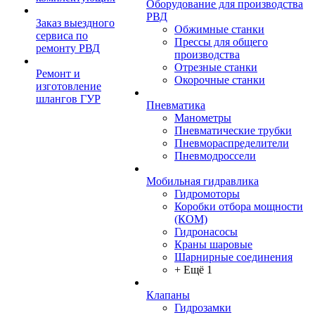
Оборудование для производства
РВД
Заказ выездного
Обжимные станки
сервиса по
Прессы для общего
ремонту РВД
производства
Отрезные станки
Ремонт и
Окорочные станки
изготовление
шлангов ГУР
Пневматика
Манометры
Пневматические трубки
Пневмораспределители
Пневмодроссели
Мобильная гидравлика
Гидромоторы
Коробки отбора мощности
(КОМ)
Гидронасосы
Краны шаровые
Шарнирные соединения
+ Ещё 1
Клапаны
Гидрозамки