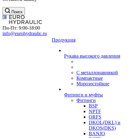
Поиск
Пн-Пт: 9:00-18:00
info@eurohydraulic.ru
Продукция
Рукава высокого давления
С металлонавивкой
Компактные
Морозостойкие
Фитинги и муфты
Фитинги
BSP
NPTF
ORFS
DKOL(DKL) и
DKOS(DKS)
BANJO