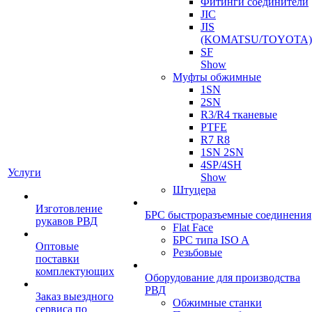
Фитинги соединители
JIC
JIS
(KOMATSU/TOYOTA)
SF
Show
Муфты обжимные
1SN
2SN
R3/R4 тканевые
PTFE
R7 R8
1SN 2SN
4SP/4SH
Услуги
Show
Штуцера
Изготовление
БРС быстроразъемные соединения
рукавов РВД
Flat Face
БРС типа ISO A
Оптовые
Резьбовые
поставки
комплектующих
Оборудование для производства
РВД
Заказ выездного
Обжимные станки
сервиса по