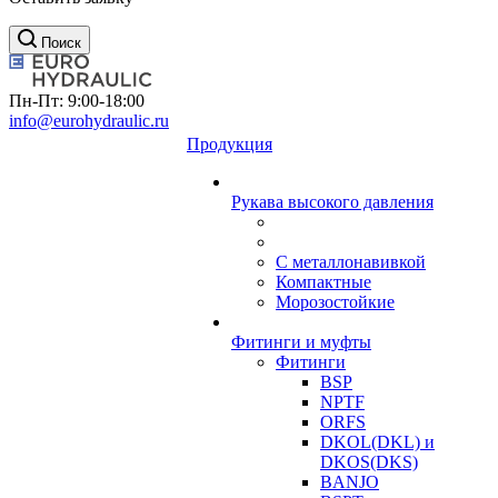
Поиск
Пн-Пт: 9:00-18:00
info@eurohydraulic.ru
Продукция
Рукава высокого давления
С металлонавивкой
Компактные
Морозостойкие
Фитинги и муфты
Фитинги
BSP
NPTF
ORFS
DKOL(DKL) и
DKOS(DKS)
BANJO