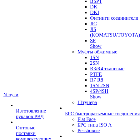
BSPT
DK
DKI
Фитинги соединители
JIC
JIS
(KOMATSU/TOYOTA)
SF
Show
Муфты обжимные
1SN
2SN
R3/R4 тканевые
PTFE
R7 R8
1SN 2SN
4SP/4SH
Услуги
Show
Штуцера
Изготовление
БРС быстроразъемные соединения
рукавов РВД
Flat Face
БРС типа ISO A
Оптовые
Резьбовые
поставки
комплектующих