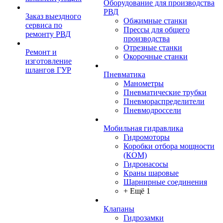
Оборудование для производства
РВД
Заказ выездного
Обжимные станки
сервиса по
Прессы для общего
ремонту РВД
производства
Отрезные станки
Ремонт и
Окорочные станки
изготовление
шлангов ГУР
Пневматика
Манометры
Пневматические трубки
Пневмораспределители
Пневмодроссели
Мобильная гидравлика
Гидромоторы
Коробки отбора мощности
(КОМ)
Гидронасосы
Краны шаровые
Шарнирные соединения
+ Ещё 1
Клапаны
Гидрозамки