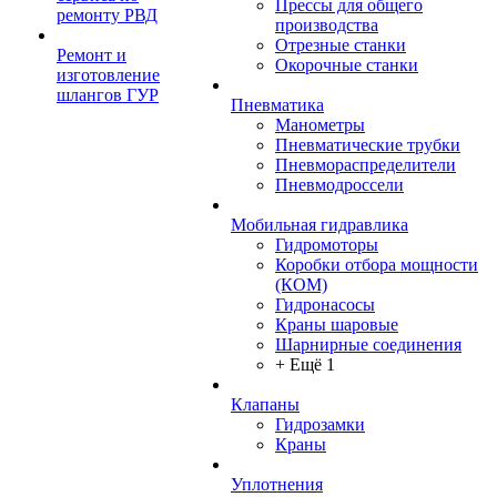
Прессы для общего
ремонту РВД
производства
Отрезные станки
Ремонт и
Окорочные станки
изготовление
шлангов ГУР
Пневматика
Манометры
Пневматические трубки
Пневмораспределители
Пневмодроссели
Мобильная гидравлика
Гидромоторы
Коробки отбора мощности
(КОМ)
Гидронасосы
Краны шаровые
Шарнирные соединения
+ Ещё 1
Клапаны
Гидрозамки
Краны
Уплотнения