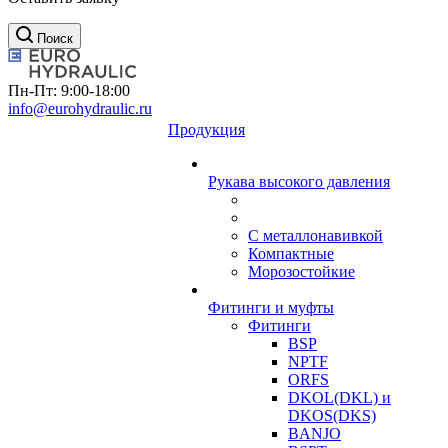
Поиск
Пн-Пт: 9:00-18:00
info@eurohydraulic.ru
Продукция
Рукава высокого давления
С металлонавивкой
Компактные
Морозостойкие
Фитинги и муфты
Фитинги
BSP
NPTF
ORFS
DKOL(DKL) и
DKOS(DKS)
BANJO