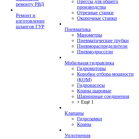
Прессы для общего
ремонту РВД
производства
Отрезные станки
Ремонт и
Окорочные станки
изготовление
шлангов ГУР
Пневматика
Манометры
Пневматические трубки
Пневмораспределители
Пневмодроссели
Мобильная гидравлика
Гидромоторы
Коробки отбора мощности
(КОМ)
Гидронасосы
Краны шаровые
Шарнирные соединения
+ Ещё 1
Клапаны
Гидрозамки
Краны
Уплотнения