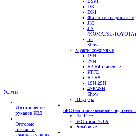
BSPT
DK
DKI
Фитинги соединители
JIC
JIS
(KOMATSU/TOYOTA)
SF
Show
Муфты обжимные
1SN
2SN
R3/R4 тканевые
PTFE
R7 R8
1SN 2SN
4SP/4SH
Услуги
Show
Штуцера
Изготовление
БРС быстроразъемные соединения
рукавов РВД
Flat Face
БРС типа ISO A
Оптовые
Резьбовые
поставки
комплектующих