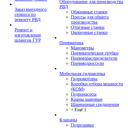
Оборудование для производства
РВД
Заказ выездного
Обжимные станки
сервиса по
Прессы для общего
ремонту РВД
производства
Отрезные станки
Ремонт и
Окорочные станки
изготовление
шлангов ГУР
Пневматика
Манометры
Пневматические трубки
Пневмораспределители
Пневмодроссели
Мобильная гидравлика
Гидромоторы
Коробки отбора мощности
(КОМ)
Гидронасосы
Краны шаровые
Шарнирные соединения
+ Ещё 1
Клапаны
Гидрозамки