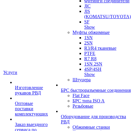
Фитинги соединители
JIC
JIS
(KOMATSU/TOYOTA)
SF
Show
Муфты обжимные
1SN
2SN
R3/R4 тканевые
PTFE
R7 R8
1SN 2SN
4SP/4SH
Услуги
Show
Штуцера
Изготовление
БРС быстроразъемные соединения
рукавов РВД
Flat Face
БРС типа ISO A
Оптовые
Резьбовые
поставки
комплектующих
Оборудование для производства
РВД
Заказ выездного
Обжимные станки
сервиса по