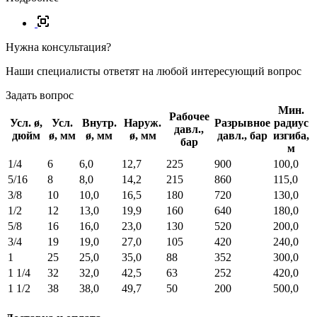
Нужна консультация?
Наши специалисты ответят на любой интересующий вопрос
Задать вопрос
Мин.
Рабочее
Усл. ø,
Усл.
Внутр.
Наруж.
Разрывное
радиус
давл.,
дюйм
ø, мм
ø, мм
ø, мм
давл., бар
изгиба,
бар
м
1/4
6
6,0
12,7
225
900
100,0
5/16
8
8,0
14,2
215
860
115,0
3/8
10
10,0
16,5
180
720
130,0
1/2
12
13,0
19,9
160
640
180,0
5/8
16
16,0
23,0
130
520
200,0
3/4
19
19,0
27,0
105
420
240,0
1
25
25,0
35,0
88
352
300,0
1 1/4
32
32,0
42,5
63
252
420,0
1 1/2
38
38,0
49,7
50
200
500,0