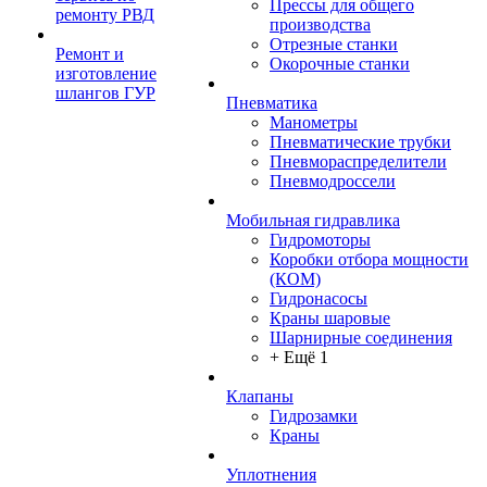
Прессы для общего
ремонту РВД
производства
Отрезные станки
Ремонт и
Окорочные станки
изготовление
шлангов ГУР
Пневматика
Манометры
Пневматические трубки
Пневмораспределители
Пневмодроссели
Мобильная гидравлика
Гидромоторы
Коробки отбора мощности
(КОМ)
Гидронасосы
Краны шаровые
Шарнирные соединения
+ Ещё 1
Клапаны
Гидрозамки
Краны
Уплотнения