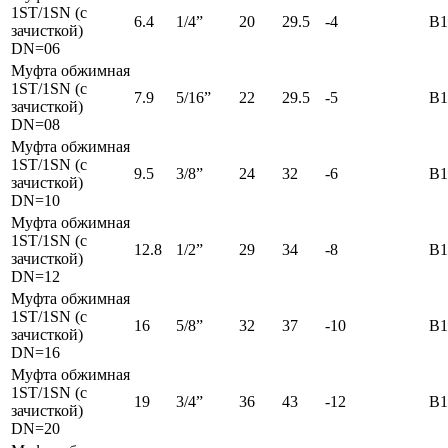
1ST/1SN (с
6.4
1/4”
20
29.5
-4
B1
зачисткой)
DN=06
Муфта обжимная
1ST/1SN (с
7.9
5/16”
22
29.5
-5
B1
зачисткой)
DN=08
Муфта обжимная
1ST/1SN (с
9.5
3/8”
24
32
-6
B1
зачисткой)
DN=10
Муфта обжимная
1ST/1SN (с
12.8
1/2”
29
34
-8
B1
зачисткой)
DN=12
Муфта обжимная
1ST/1SN (с
16
5/8”
32
37
-10
B1
зачисткой)
DN=16
Муфта обжимная
1ST/1SN (с
19
3/4”
36
43
-12
B1
зачисткой)
DN=20