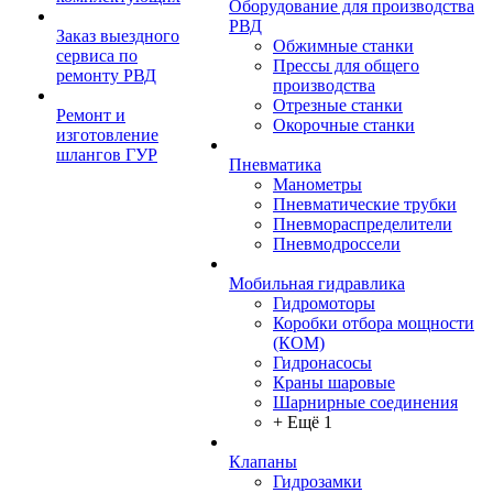
Оборудование для производства
РВД
Заказ выездного
Обжимные станки
сервиса по
Прессы для общего
ремонту РВД
производства
Отрезные станки
Ремонт и
Окорочные станки
изготовление
шлангов ГУР
Пневматика
Манометры
Пневматические трубки
Пневмораспределители
Пневмодроссели
Мобильная гидравлика
Гидромоторы
Коробки отбора мощности
(КОМ)
Гидронасосы
Краны шаровые
Шарнирные соединения
+ Ещё 1
Клапаны
Гидрозамки