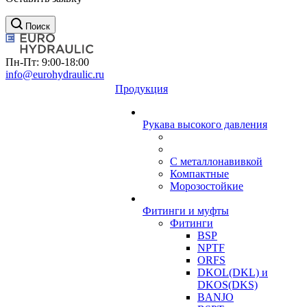
Поиск
Пн-Пт: 9:00-18:00
info@eurohydraulic.ru
Продукция
Рукава высокого давления
С металлонавивкой
Компактные
Морозостойкие
Фитинги и муфты
Фитинги
BSP
NPTF
ORFS
DKOL(DKL) и
DKOS(DKS)
BANJO