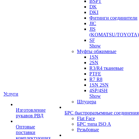
BSPT
DK
DKI
Фитинги соединители
JIC
JIS
(KOMATSU/TOYOTA)
SF
Show
Муфты обжимные
1SN
2SN
R3/R4 тканевые
PTFE
R7 R8
1SN 2SN
4SP/4SH
Услуги
Show
Штуцера
Изготовление
БРС быстроразъемные соединения
рукавов РВД
Flat Face
БРС типа ISO A
Оптовые
Резьбовые
поставки
комплектующих