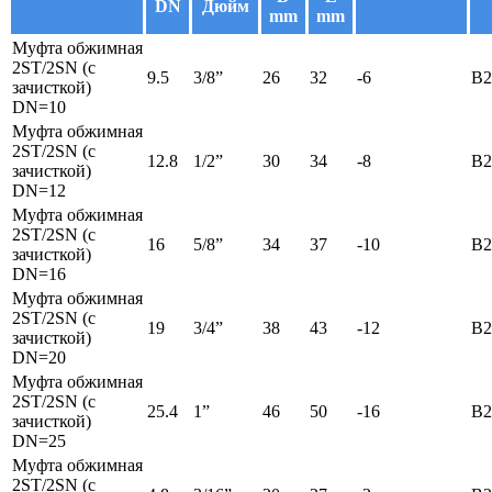
DN
Дюйм
mm
mm
Муфта обжимная
2ST/2SN (с
9.5
3/8”
26
32
-6
B2
зачисткой)
DN=10
Муфта обжимная
2ST/2SN (с
12.8
1/2”
30
34
-8
B2
зачисткой)
DN=12
Муфта обжимная
2ST/2SN (с
16
5/8”
34
37
-10
B2
зачисткой)
DN=16
Муфта обжимная
2ST/2SN (с
19
3/4”
38
43
-12
B2
зачисткой)
DN=20
Муфта обжимная
2ST/2SN (с
25.4
1”
46
50
-16
B2
зачисткой)
DN=25
Муфта обжимная
2ST/2SN (с