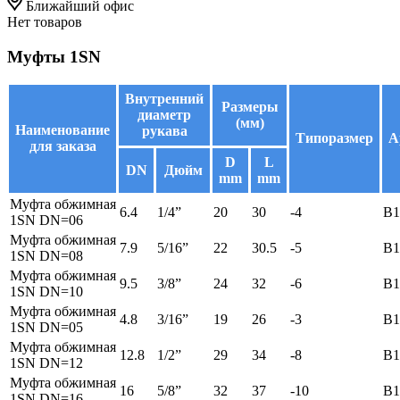
Ближайший офис
Нет товаров
Муфты 1SN
Внутренний
Размеры
диаметр
(мм)
Наименование
рукава
Типоразмер
А
для заказа
D
L
DN
Дюйм
mm
mm
Муфта обжимная
6.4
1/4”
20
30
-4
B1
1SN DN=06
Муфта обжимная
7.9
5/16”
22
30.5
-5
B1
1SN DN=08
Муфта обжимная
9.5
3/8”
24
32
-6
B1
1SN DN=10
Муфта обжимная
4.8
3/16”
19
26
-3
B1
1SN DN=05
Муфта обжимная
12.8
1/2”
29
34
-8
B1
1SN DN=12
Муфта обжимная
16
5/8”
32
37
-10
B1
1SN DN=16