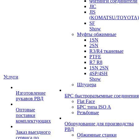
Фитинги соединители
JIC
JIS
(KOMATSU/TOYOTA)
SF
Show
Муфты обжимные
1SN
2SN
R3/R4 тканевые
PTFE
R7 R8
1SN 2SN
4SP/4SH
Услуги
Show
Штуцера
Изготовление
БРС быстроразъемные соединения
рукавов РВД
Flat Face
БРС типа ISO A
Оптовые
Резьбовые
поставки
комплектующих
Оборудование для производства
РВД
Заказ выездного
Обжимные станки
сервиса по