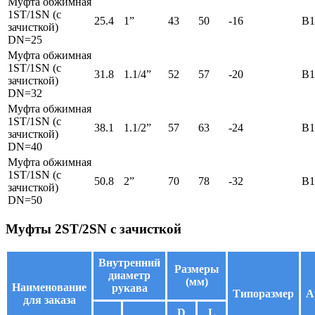
Муфта обжимная
1ST/1SN (с
25.4
1”
43
50
-16
B1
зачисткой)
DN=25
Муфта обжимная
1ST/1SN (с
31.8
1.1/4”
52
57
-20
B1
зачисткой)
DN=32
Муфта обжимная
1ST/1SN (с
38.1
1.1/2”
57
63
-24
B1
зачисткой)
DN=40
Муфта обжимная
1ST/1SN (с
50.8
2”
70
78
-32
B1
зачисткой)
DN=50
Муфты 2ST/2SN с зачисткой
Внутренний
Размеры
диаметр
(мм)
Наименование
рукава
Типоразмер
А
для заказа
D
L