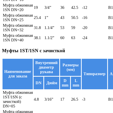
Муфта обжимная
19
3/4”
36
42.5
-12
B1
1SN DN=20
Муфта обжимная
25.4
1”
43
50.5
-16
B1
1SN DN=25
Муфта обжимная
31.8
1.1/4”
53
59
-20
B1
1SN DN=32
Муфта обжимная
38.1
1.1/2”
60
63
-24
B1
1SN DN=40
Муфты 1ST/1SN с зачисткой
Внутренний
Размеры
диаметр
(мм)
Наименование
рукава
Типоразмер
А
для заказа
D
L
DN
Дюйм
mm
mm
Муфта обжимная
1ST/1SN (с
4.8
3/16”
17
26.5
-3
B1
зачисткой)
DN=05
Муфта обжимная