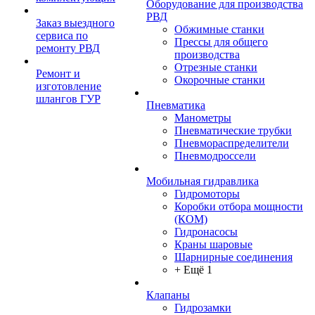
Оборудование для производства
РВД
Заказ выездного
Обжимные станки
сервиса по
Прессы для общего
ремонту РВД
производства
Отрезные станки
Ремонт и
Окорочные станки
изготовление
шлангов ГУР
Пневматика
Манометры
Пневматические трубки
Пневмораспределители
Пневмодроссели
Мобильная гидравлика
Гидромоторы
Коробки отбора мощности
(КОМ)
Гидронасосы
Краны шаровые
Шарнирные соединения
+ Ещё 1
Клапаны
Гидрозамки