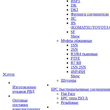
BSPT
DK
DKI
Фитинги соединители
JIC
JIS
(KOMATSU/TOYOTA)
SF
Show
Муфты обжимные
1SN
2SN
R3/R4 тканевые
PTFE
R7 R8
1SN 2SN
4SP/4SH
Услуги
Show
Штуцера
Изготовление
БРС быстроразъемные соединения
рукавов РВД
Flat Face
БРС типа ISO A
Оптовые
Резьбовые
поставки
комплектующих