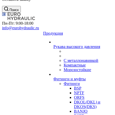
Поиск
Пн-Пт: 9:00-18:00
info@eurohydraulic.ru
Продукция
Рукава высокого давления
С металлонавивкой
Компактные
Морозостойкие
Фитинги и муфты
Фитинги
BSP
NPTF
ORFS
DKOL(DKL) и
DKOS(DKS)
BANJO