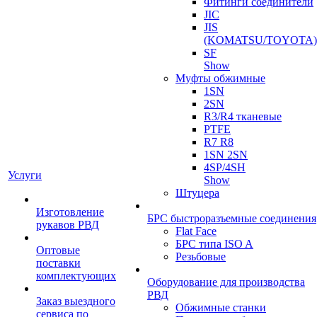
Фитинги соединители
JIC
JIS
(KOMATSU/TOYOTA)
SF
Show
Муфты обжимные
1SN
2SN
R3/R4 тканевые
PTFE
R7 R8
1SN 2SN
4SP/4SH
Услуги
Show
Штуцера
Изготовление
БРС быстроразъемные соединения
рукавов РВД
Flat Face
БРС типа ISO A
Оптовые
Резьбовые
поставки
комплектующих
Оборудование для производства
РВД
Заказ выездного
Обжимные станки
сервиса по