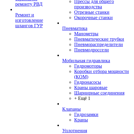
Прессы для общего
ремонту РВД
производства
Отрезные станки
Ремонт и
Окорочные станки
изготовление
шлангов ГУР
Пневматика
Манометры
Пневматические трубки
Пневмораспределители
Пневмодроссели
Мобильная гидравлика
Гидромоторы
Коробки отбора мощности
(КОМ)
Гидронасосы
Краны шаровые
Шарнирные соединения
+ Ещё 1
Клапаны
Гидрозамки
Краны
Уплотнения