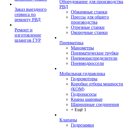
Оборудование для производства
РВД
Заказ выездного
Обжимные станки
сервиса по
Прессы для общего
ремонту РВД
производства
Отрезные станки
Ремонт и
Окорочные станки
изготовление
шлангов ГУР
Пневматика
Манометры
Пневматические трубки
Пневмораспределители
Пневмодроссели
Мобильная гидравлика
Гидромоторы
Коробки отбора мощности
(КОМ)
Гидронасосы
Краны шаровые
Шарнирные соединения
+ Ещё 1
Клапаны
Гидрозамки