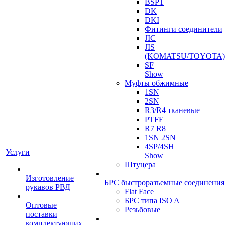
BSPT
DK
DKI
Фитинги соединители
JIC
JIS
(KOMATSU/TOYOTA)
SF
Show
Муфты обжимные
1SN
2SN
R3/R4 тканевые
PTFE
R7 R8
1SN 2SN
4SP/4SH
Услуги
Show
Штуцера
Изготовление
БРС быстроразъемные соединения
рукавов РВД
Flat Face
БРС типа ISO A
Оптовые
Резьбовые
поставки
комплектующих