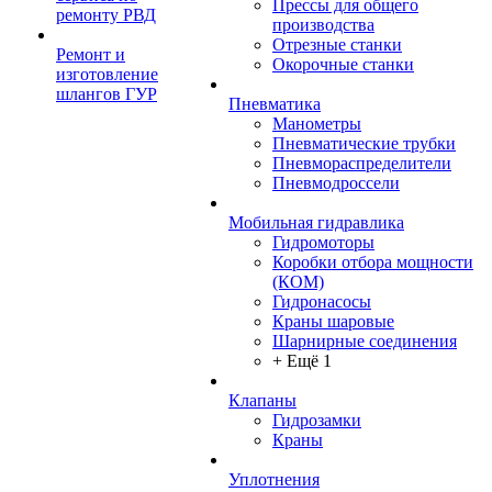
Прессы для общего
ремонту РВД
производства
Отрезные станки
Ремонт и
Окорочные станки
изготовление
шлангов ГУР
Пневматика
Манометры
Пневматические трубки
Пневмораспределители
Пневмодроссели
Мобильная гидравлика
Гидромоторы
Коробки отбора мощности
(КОМ)
Гидронасосы
Краны шаровые
Шарнирные соединения
+ Ещё 1
Клапаны
Гидрозамки
Краны
Уплотнения