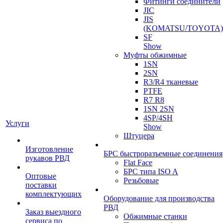
Фитинги соединители
JIC
JIS
(KOMATSU/TOYOTA)
SF
Show
Муфты обжимные
1SN
2SN
R3/R4 тканевые
PTFE
R7 R8
1SN 2SN
4SP/4SH
Услуги
Show
Штуцера
Изготовление
БРС быстроразъемные соединения
рукавов РВД
Flat Face
БРС типа ISO A
Оптовые
Резьбовые
поставки
комплектующих
Оборудование для производства
РВД
Заказ выездного
Обжимные станки
сервиса по