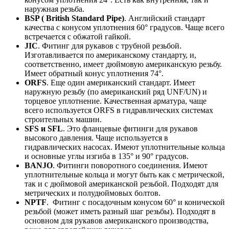
наружная резьба.
BSP ( British Standard Pipe)
. Английский стандарт
качества с конусом уплотнения 60° градусов. Чаще всего
встречается с обжатой гайкой.
JIC
. Фитинг для рукавов с трубной резьбой.
Изготавливается по американскому стандарту, и,
соответственно, имеет дюймовую американскую резьбу.
Имеет обратный конус уплотнения 74°.
ORFS
. Еще один американский стандарт. Имеет
наружную резьбу (по американский ряд UNF/UN) и
торцевое уплотнение. Качественная арматура, чаще
всего используется ORFS в гидравлических системах
строительных машин.
SFS и SFL
. Это фланцевые фитинги для рукавов
высокого давления. Чаще используется в
гидравлических насосах. Имеют уплотнительные кольца
и основные углы изгиба в 135° и 90° градусов.
BANJO
. Фитинги поворотного соединения. Имеют
уплотнительные кольца и могут быть как с метрической,
так и с дюймовой американской резьбой. Подходят для
метрических и полудюймовых болтов.
NPTF
. Фитинг с посадочным конусом 60° и конической
резьбой (может иметь разный шаг резьбы). Подходят в
основном для рукавов американского производства,