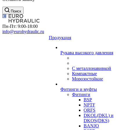
Поиск
Пн-Пт: 9:00-18:00
info@eurohydraulic.ru
Продукция
Рукава высокого давления
С металлонавивкой
Компактные
Морозостойкие
Фитинги и муфты
Фитинги
BSP
NPTF
ORFS
DKOL(DKL) и
DKOS(DKS)
BANJO