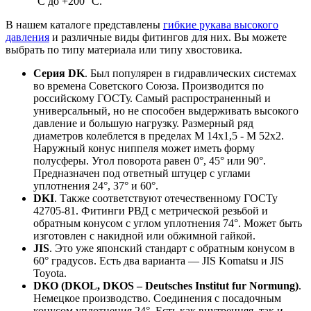
°С до +200 °С.
В нашем каталоге представлены
гибкие рукава высокого
давления
и различные виды фитингов для них. Вы можете
выбрать по типу материала или типу хвостовика.
Серия DK
. Был популярен в гидравлических системах
во времена Советского Союза. Производится по
российскому ГОСТу. Самый распространенный и
универсальный, но не способен выдерживать высокого
давление и большую нагрузку. Размерный ряд
диаметров колеблется в пределах М 14x1,5 - М 52x2.
Наружный конус ниппеля может иметь форму
полусферы. Угол поворота равен 0°, 45° или 90°.
Предназначен под ответный штуцер с углами
уплотнения 24°, 37° и 60°.
DKI
. Также соответствуют отечественному ГОСТу
42705-81. Фитинги РВД с метрической резьбой и
обратным конусом с углом уплотнения 74°. Может быть
изготовлен с накидной или обжимной гайкой.
JIS
. Это уже японский стандарт с обратным конусом в
60° градусов. Есть два варианта — JIS Komatsu и JIS
Toyota.
DKO
(DKOL, DKOS – Deutsches Institut fur Normung)
.
Немецкое производство. Соединения с посадочным
конусом уплотнения 24°. Есть как внутренняя, так и