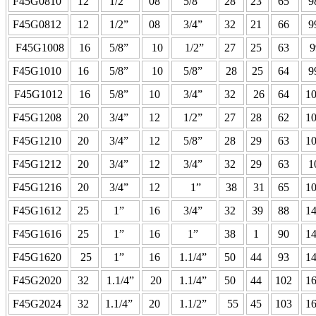
F45G0810
12
1/2”
08
5/8”
28
23
65
9
F45G0812
12
1/2”
08
3/4”
32
21
66
9
F45G1008
16
5/8”
10
1/2”
27
25
63
9
F45G1010
16
5/8”
10
5/8”
28
25
64
9
F45G1012
16
5/8”
10
3/4”
32
26
64
1
F45G1208
20
3/4”
12
1/2”
27
28
62
1
F45G1210
20
3/4”
12
5/8”
28
29
63
1
F45G1212
20
3/4”
12
3/4”
32
29
63
1
F45G1216
20
3/4”
12
1”
38
31
65
1
F45G1612
25
1”
16
3/4”
32
39
88
1
F45G1616
25
1”
16
1”
38
1
90
1
F45G1620
25
1”
16
1.1/4”
50
44
93
1
F45G2020
32
1.1/4”
20
1.1/4”
50
44
102
1
F45G2024
32
1.1/4”
20
1.1/2”
55
45
103
1