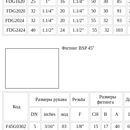
FDG1620
25
1”
16
1.1/4”
50
30
85
FDG2020
32
1.1/4”
20
1.1/4”
50
30
91
FDG2024
32
1.1/4”
20
1.1/2”
55
32
93
FDG2424
40
1.1/2”
24
1.1/2”
55
32
103
Фитинг BSP 45
°
Размеры
Размеры рукава
Резьба
Д
фитинга
Код
DN
inches
код
F
CH
B
A
F45G0302
5
3/16”
03
1/8”
15
17
40
6