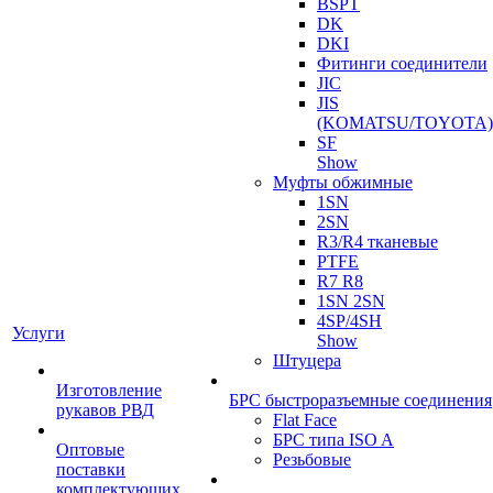
BSPT
DK
DKI
Фитинги соединители
JIC
JIS
(KOMATSU/TOYOTA)
SF
Show
Муфты обжимные
1SN
2SN
R3/R4 тканевые
PTFE
R7 R8
1SN 2SN
4SP/4SH
Услуги
Show
Штуцера
Изготовление
БРС быстроразъемные соединения
рукавов РВД
Flat Face
БРС типа ISO A
Оптовые
Резьбовые
поставки
комплектующих