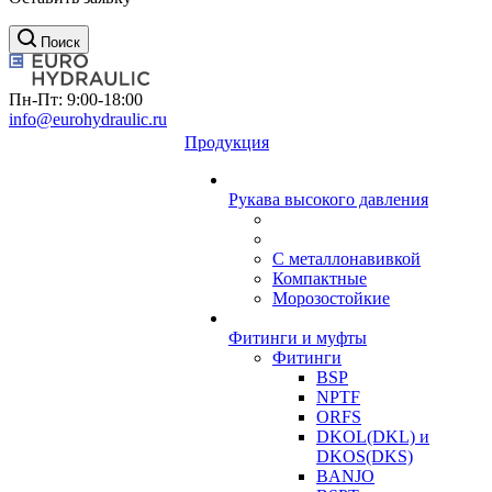
Поиск
Пн-Пт: 9:00-18:00
info@eurohydraulic.ru
Продукция
Рукава высокого давления
С металлонавивкой
Компактные
Морозостойкие
Фитинги и муфты
Фитинги
BSP
NPTF
ORFS
DKOL(DKL) и
DKOS(DKS)
BANJO