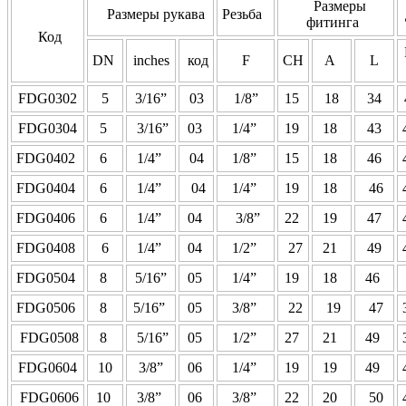
Размеры
Размеры рукава
Резьба
фитинга
Код
DN
inches
код
F
CH
A
L
FDG0302
5
3/16”
03
1/8”
15
18
34
FDG0304
5
3/16”
03
1/4”
19
18
43
FDG0402
6
1/4”
04
1/8”
15
18
46
FDG0404
6
1/4”
04
1/4”
19
18
46
FDG0406
6
1/4”
04
3/8”
22
19
47
FDG0408
6
1/4”
04
1/2”
27
21
49
FDG0504
8
5/16”
05
1/4”
19
18
46
FDG0506
8
5/16”
05
3/8”
22
19
47
FDG0508
8
5/16”
05
1/2”
27
21
49
FDG0604
10
3/8”
06
1/4”
19
19
49
FDG0606
10
3/8”
06
3/8”
22
20
50