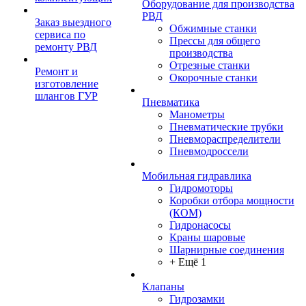
Оборудование для производства
РВД
Заказ выездного
Обжимные станки
сервиса по
Прессы для общего
ремонту РВД
производства
Отрезные станки
Ремонт и
Окорочные станки
изготовление
шлангов ГУР
Пневматика
Манометры
Пневматические трубки
Пневмораспределители
Пневмодроссели
Мобильная гидравлика
Гидромоторы
Коробки отбора мощности
(КОМ)
Гидронасосы
Краны шаровые
Шарнирные соединения
+ Ещё 1
Клапаны
Гидрозамки