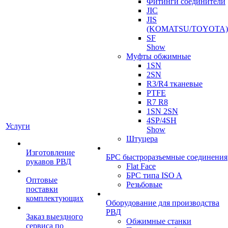
Фитинги соединители
JIC
JIS
(KOMATSU/TOYOTA)
SF
Show
Муфты обжимные
1SN
2SN
R3/R4 тканевые
PTFE
R7 R8
1SN 2SN
4SP/4SH
Услуги
Show
Штуцера
Изготовление
БРС быстроразъемные соединения
рукавов РВД
Flat Face
БРС типа ISO A
Оптовые
Резьбовые
поставки
комплектующих
Оборудование для производства
РВД
Заказ выездного
Обжимные станки
сервиса по