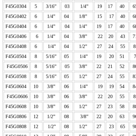
F45G0304
5
3/16”
03
1/4”
19
17
40
6
F45G0402
6
1/4”
04
1/8”
15
17
40
6
F45G0404
6
1/4”
04
1/4”
19
17
40
6
F45G0406
6
1/4”
04
3/8”
22
20
43
7
F45G0408
6
1/4”
04
1/2”
27
24
55
8
F45G0504
8
5/16”
05
1/4”
19
20
51
7
F45G0506
8
5/16”
05
3/8”
22
21
52
8
F45G0508
8
5/16”
05
1/2”
27
24
55
8
F45G0604
10
3/8”
06
1/4”
19
19
54
8
F45G0606
10
3/8”
06
3/8”
22
20
55
8
F45G0608
10
3/8”
06
1/2”
27
23
58
8
F45G0806
12
1/2”
08
3/8”
22
20
63
9
F45G0808
12
1/2”
08
1/2”
27
23
65
9