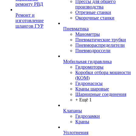
Прессы для общего
ремонту РВД
производства
Отрезные станки
Ремонт и
Окорочные станки
изготовление
шлангов ГУР
Пневматика
Манометры
Пневматические трубки
Пневмораспределители
Пневмодроссели
Мобильная гидравлика
Гидромоторы
Коробки отбора мощности
(КОМ)
Гидронасосы
Краны шаровые
Шарнирные соединения
+ Ещё 1
Клапаны
Гидрозамки
Краны
Уплотнения