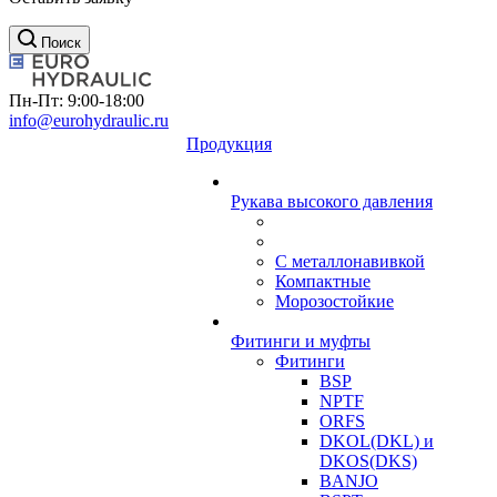
Поиск
Пн-Пт: 9:00-18:00
info@eurohydraulic.ru
Продукция
Рукава высокого давления
С металлонавивкой
Компактные
Морозостойкие
Фитинги и муфты
Фитинги
BSP
NPTF
ORFS
DKOL(DKL) и
DKOS(DKS)
BANJO