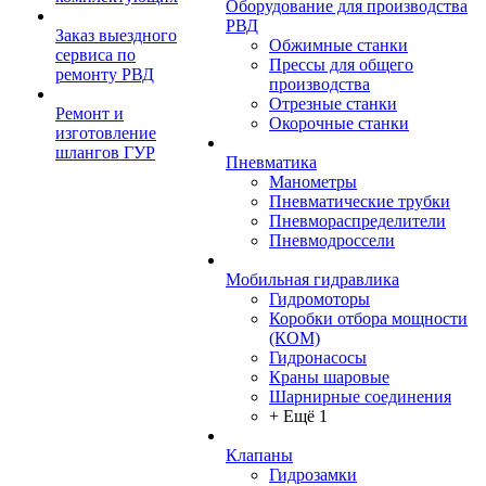
Оборудование для производства
РВД
Заказ выездного
Обжимные станки
сервиса по
Прессы для общего
ремонту РВД
производства
Отрезные станки
Ремонт и
Окорочные станки
изготовление
шлангов ГУР
Пневматика
Манометры
Пневматические трубки
Пневмораспределители
Пневмодроссели
Мобильная гидравлика
Гидромоторы
Коробки отбора мощности
(КОМ)
Гидронасосы
Краны шаровые
Шарнирные соединения
+ Ещё 1
Клапаны
Гидрозамки