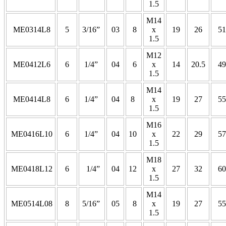
1.5
M14
ME0314L8
5
3/16”
03
8
x
19
26
51
1.5
M12
ME0412L6
6
1/4”
04
6
x
14
20.5
49
1.5
M14
ME0414L8
6
1/4”
04
8
x
19
27
55
1.5
M16
ME0416L10
6
1/4”
04
10
x
22
29
57
1.5
M18
ME0418L12
6
1/4”
04
12
x
27
32
60
1.5
M14
ME0514L08
8
5/16”
05
8
x
19
27
55
1.5