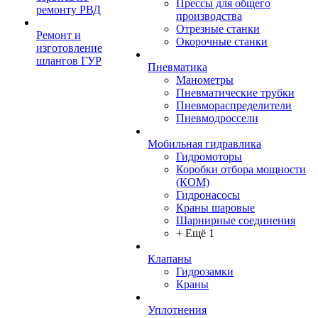
Прессы для общего
ремонту РВД
производства
Отрезные станки
Ремонт и
Окорочные станки
изготовление
шлангов ГУР
Пневматика
Манометры
Пневматические трубки
Пневмораспределители
Пневмодроссели
Мобильная гидравлика
Гидромоторы
Коробки отбора мощности
(КОМ)
Гидронасосы
Краны шаровые
Шарнирные соединения
+ Ещё 1
Клапаны
Гидрозамки
Краны
Уплотнения