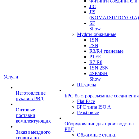
Фитинги соединители
JIC
JIS
(KOMATSU/TOYOTA)
SF
Show
Муфты обжимные
1SN
2SN
R3/R4 тканевые
PTFE
R7 R8
1SN 2SN
4SP/4SH
Услуги
Show
Штуцера
Изготовление
БРС быстроразъемные соединения
рукавов РВД
Flat Face
БРС типа ISO A
Оптовые
Резьбовые
поставки
комплектующих
Оборудование для производства
РВД
Заказ выездного
Обжимные станки
сервиса по