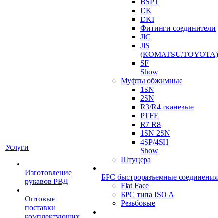
BSPT
DK
DKI
Фитинги соединители
JIC
JIS
(KOMATSU/TOYOTA)
SF
Show
Муфты обжимные
1SN
2SN
R3/R4 тканевые
PTFE
R7 R8
1SN 2SN
4SP/4SH
Услуги
Show
Штуцера
Изготовление
БРС быстроразъемные соединения
рукавов РВД
Flat Face
БРС типа ISO A
Оптовые
Резьбовые
поставки
комплектующих