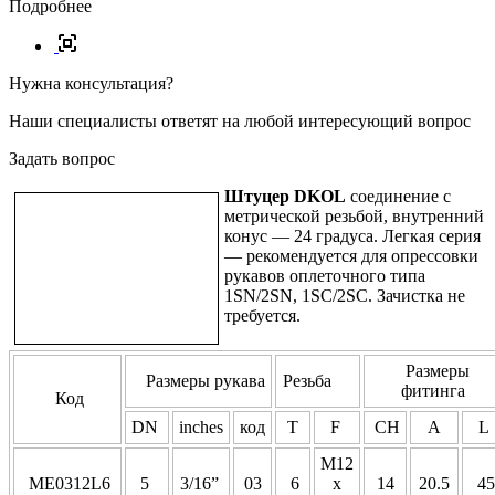
Подробнее
Нужна консультация?
Наши специалисты ответят на любой интересующий вопрос
Задать вопрос
Штуцер DKOL
соединение с
метрической резьбой, внутренний
конус — 24 градуса. Легкая серия
— рекомендуется для опрессовки
рукавов оплеточного типа
1SN/2SN, 1SC/2SC. Зачистка не
требуется.
Размеры
Размеры рукава
Резьба
фитинга
Код
DN
inches
код
T
F
CH
A
L
M12
ME0312L6
5
3/16”
03
6
x
14
20.5
45