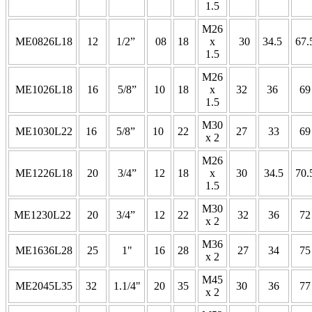
1.5
M26
ME0826L18
12
1/2”
08
18
x
30
34.5
67.
1.5
M26
ME1026L18
16
5/8”
10
18
x
32
36
6
1.5
M30
ME1030L22
16
5/8”
10
22
27
33
6
x 2
M26
ME1226L18
20
3/4”
12
18
x
30
34.5
70.
1.5
M30
ME1230L22
20
3/4”
12
22
32
36
7
x 2
M36
ME1636L28
25
1"
16
28
27
34
7
x 2
M45
ME2045L35
32
1.1/4"
20
35
30
36
7
x 2