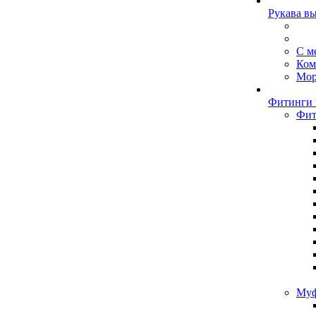
Рукава в
С м
Ком
Мор
Фитинги 
Фит
Муф