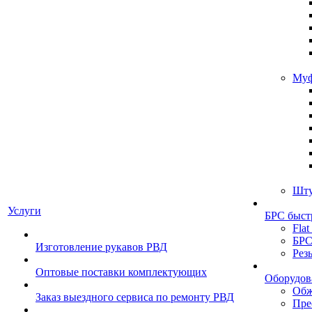
Муф
Шту
Услуги
БРС быст
Flat
БРС
Изготовление рукавов РВД
Рез
Оптовые поставки комплектующих
Оборудов
Обж
Заказ выездного сервиса по ремонту РВД
Пре