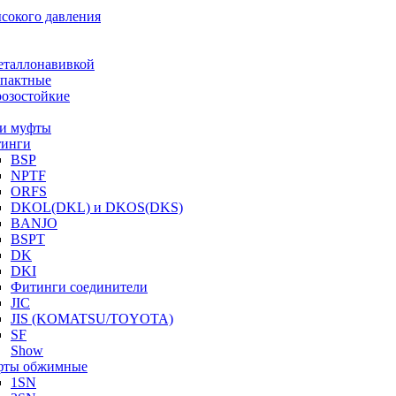
ысокого давления
еталлонавивкой
пактные
озостойкие
и муфты
инги
BSP
NPTF
ORFS
DKOL(DKL) и DKOS(DKS)
BANJO
BSPT
DK
DKI
Фитинги соединители
JIC
JIS (KOMATSU/TOYOTA)
SF
Show
ты обжимные
1SN