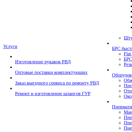
Шту
Услуги
БРС быст
Flat
БРС
Изготовление рукавов РВД
Рез
Оптовые поставки комплектующих
Оборудов
Обж
Заказ выездного сервиса по ремонту РВД
Пре
Отр
Ремонт и изготовление шлангов ГУР
Око
Пневмати
Ман
Пне
Пне
Пне