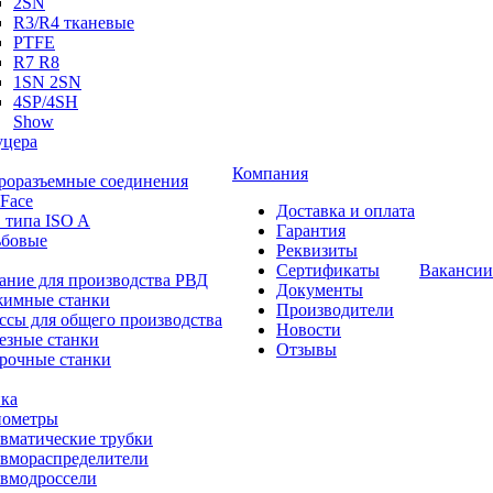
2SN
R3/R4 тканевые
PTFE
R7 R8
1SN 2SN
4SP/4SH
Show
цера
Компания
роразъемные соединения
 Face
Доставка и оплата
 типа ISO A
Гарантия
ьбовые
Реквизиты
Сертификаты
Вакансии
ание для производства РВД
Документы
имные станки
Производители
ссы для общего производства
Новости
езные станки
Отзывы
рочные станки
ка
ометры
вматические трубки
вмораспределители
вмодроссели