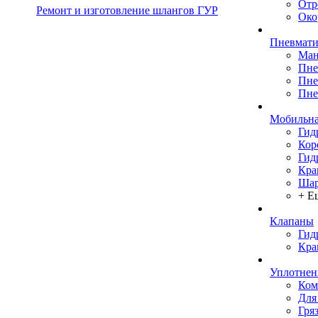
Отр
Ремонт и изготовление шлангов ГУР
Око
Пневмати
Ман
Пне
Пне
Пне
Мобильна
Гид
Кор
Гид
Кра
Шар
+ Е
Клапаны
Гид
Кра
Уплотнен
Ком
Для
Гря