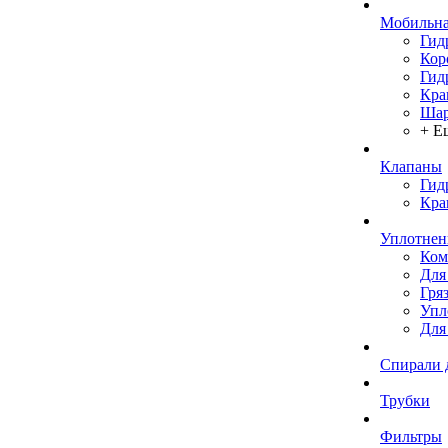
Мобильна
Гид
Кор
Гид
Кра
Шар
+ Е
Клапаны
Гид
Кра
Уплотнен
Ком
Для
Гря
Упл
Для
Спирали 
Трубки
Фильтры