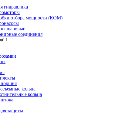
я гидравлика
ромоторы
обки отбора мощности (КОМ)
ронасосы
ны шаровые
нирные соединения
щё 1
розамки
ны
ия
плекты
 поршня
зесъемные кольца
отнительные кольца
 штока
для защиты