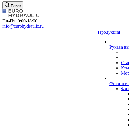
Поиск
Пн-Пт: 9:00-18:00
info@eurohydraulic.ru
Продукция
Рукава в
С м
Ком
Мор
Фитинги 
Фит