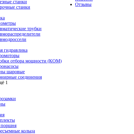
езные станки
Отзывы
рочные станки
ка
ометры
вматические трубки
вмораспределители
вмодроссели
я гидравлика
ромоторы
обки отбора мощности (КОМ)
ронасосы
ны шаровые
нирные соединения
щё 1
розамки
ны
ия
плекты
 поршня
зесъемные кольца