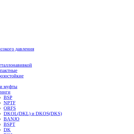
ысокого давления
еталлонавивкой
пактные
озостойкие
и муфты
инги
BSP
NPTF
ORFS
DKOL(DKL) и DKOS(DKS)
BANJO
BSPT
DK