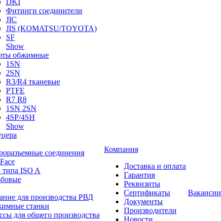
DKI
Фитинги соединители
JIC
JIS (KOMATSU/TOYOTA)
SF
Show
ты обжимные
1SN
2SN
R3/R4 тканевые
PTFE
R7 R8
1SN 2SN
4SP/4SH
Show
цера
Компания
роразъемные соединения
 Face
Доставка и оплата
 типа ISO A
Гарантия
ьбовые
Реквизиты
Сертификаты
Вакансии
ание для производства РВД
Документы
имные станки
Производители
ссы для общего производства
Новости