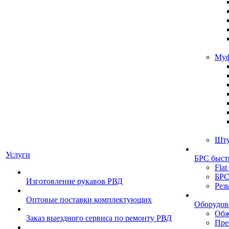
Муф
Шту
Услуги
БРС быст
Flat
БРС
Изготовление рукавов РВД
Рез
Оптовые поставки комплектующих
Оборудов
Обж
Заказ выездного сервиса по ремонту РВД
Пре