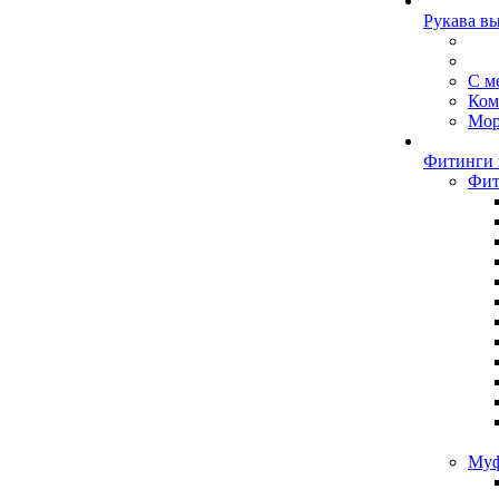
Рукава в
С м
Ком
Мор
Фитинги 
Фит
Муф