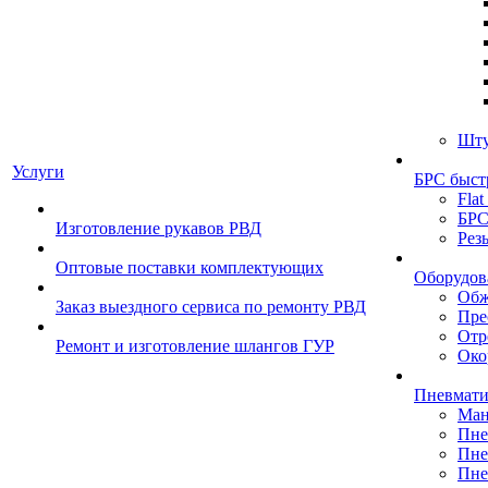
Шту
Услуги
БРС быст
Flat
БРС
Изготовление рукавов РВД
Рез
Оптовые поставки комплектующих
Оборудов
Обж
Заказ выездного сервиса по ремонту РВД
Пре
Отр
Ремонт и изготовление шлангов ГУР
Око
Пневмати
Ман
Пне
Пне
Пне