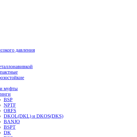
ысокого давления
еталлонавивкой
пактные
озостойкие
и муфты
инги
BSP
NPTF
ORFS
DKOL(DKL) и DKOS(DKS)
BANJO
BSPT
DK