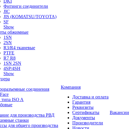
DKI
Фитинги соединители
JIC
JIS (KOMATSU/TOYOTA)
SF
Show
ты обжимные
1SN
2SN
R3/R4 тканевые
PTFE
R7 R8
1SN 2SN
4SP/4SH
Show
цера
Компания
роразъемные соединения
 Face
Доставка и оплата
 типа ISO A
Гарантия
ьбовые
Реквизиты
Сертификаты
Вакансии
ание для производства РВД
Документы
имные станки
Производители
ссы для общего производства
Новости