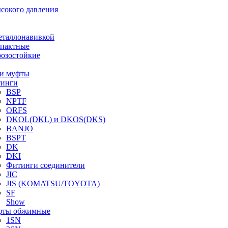
ысокого давления
еталлонавивкой
пактные
озостойкие
и муфты
инги
BSP
NPTF
ORFS
DKOL(DKL) и DKOS(DKS)
BANJO
BSPT
DK
DKI
Фитинги соединители
JIC
JIS (KOMATSU/TOYOTA)
SF
Show
ты обжимные
1SN