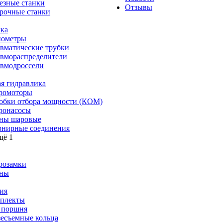
езные станки
Отзывы
рочные станки
ка
ометры
вматические трубки
вмораспределители
вмодроссели
я гидравлика
ромоторы
обки отбора мощности (КОМ)
ронасосы
ны шаровые
нирные соединения
щё 1
розамки
ны
ия
плекты
 поршня
зесъемные кольца