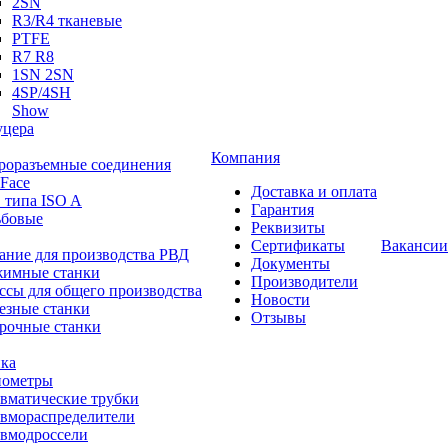
2SN
R3/R4 тканевые
PTFE
R7 R8
1SN 2SN
4SP/4SH
Show
цера
Компания
роразъемные соединения
 Face
Доставка и оплата
 типа ISO A
Гарантия
ьбовые
Реквизиты
Сертификаты
Вакансии
ание для производства РВД
Документы
имные станки
Производители
ссы для общего производства
Новости
езные станки
Отзывы
рочные станки
ка
ометры
вматические трубки
вмораспределители
вмодроссели