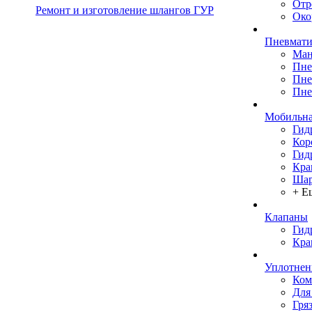
Отр
Ремонт и изготовление шлангов ГУР
Око
Пневмати
Ман
Пне
Пне
Пне
Мобильна
Гид
Кор
Гид
Кра
Шар
+ Е
Клапаны
Гид
Кра
Уплотнен
Ком
Для
Гря