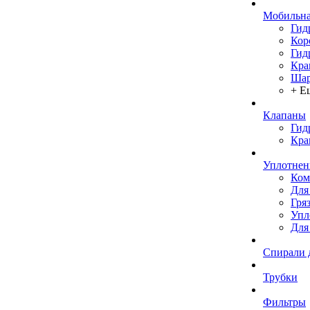
Мобильна
Гид
Кор
Гид
Кра
Шар
+ Е
Клапаны
Гид
Кра
Уплотнен
Ком
Для
Гря
Упл
Для
Спирали 
Трубки
Фильтры