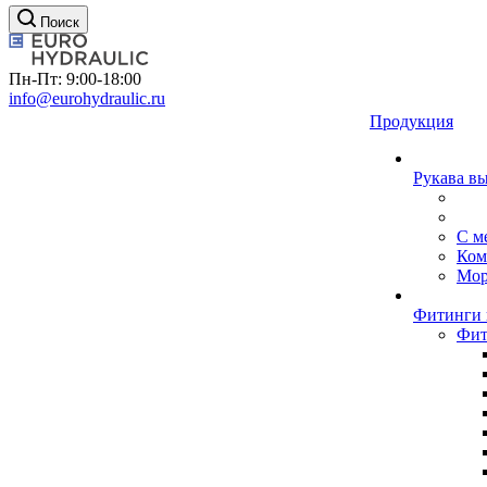
Поиск
Пн-Пт: 9:00-18:00
info@eurohydraulic.ru
Продукция
Рукава в
С м
Ком
Мор
Фитинги 
Фит