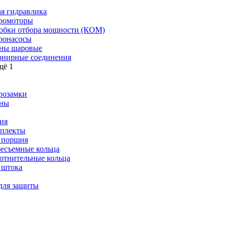
я гидравлика
ромоторы
обки отбора мощности (КОМ)
ронасосы
ны шаровые
нирные соединения
щё 1
розамки
ны
ия
плекты
 поршня
зесъемные кольца
отнительные кольца
 штока
для защиты