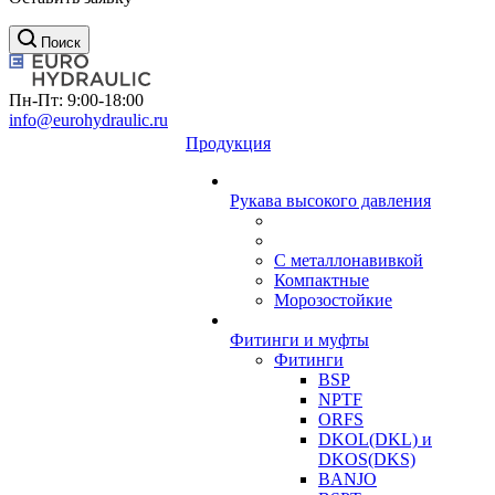
Поиск
Пн-Пт: 9:00-18:00
info@eurohydraulic.ru
Продукция
Рукава высокого давления
С металлонавивкой
Компактные
Морозостойкие
Фитинги и муфты
Фитинги
BSP
NPTF
ORFS
DKOL(DKL) и
DKOS(DKS)
BANJO