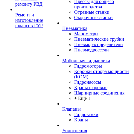
Прессы для общего
ремонту РВД
производства
Отрезные станки
Ремонт и
Окорочные станки
изготовление
шлангов ГУР
Пневматика
Манометры
Пневматические трубки
Пневмораспределители
Пневмодроссели
Мобильная гидравлика
Гидромоторы
Коробки отбора мощности
(КОМ)
Гидронасосы
Краны шаровые
Шарнирные соединения
+ Ещё 1
Клапаны
Гидрозамки
Краны
Уплотнения