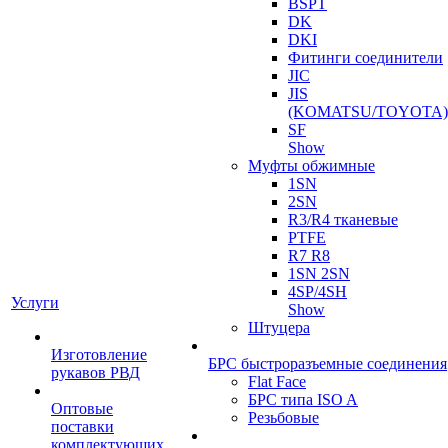
BSPT
DK
DKI
Фитинги соединители
JIC
JIS
(KOMATSU/TOYOTA)
SF
Show
Муфты обжимные
1SN
2SN
R3/R4 тканевые
PTFE
R7 R8
1SN 2SN
4SP/4SH
Услуги
Show
Штуцера
Изготовление
БРС быстроразъемные соединения
рукавов РВД
Flat Face
БРС типа ISO A
Оптовые
Резьбовые
поставки
комплектующих