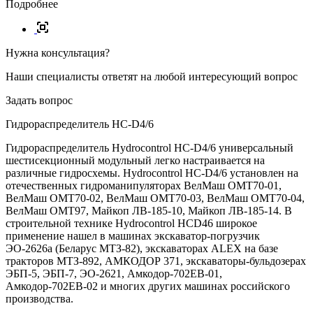
Подробнее
Нужна консультация?
Наши специалисты ответят на любой интересующий вопрос
Задать вопрос
Гидрораспределитель HC-D4/6
Гидрораспределитель Hydrocontrol HC-D4/6 универсальный
шестисекционный модульный легко настраивается на
различные гидросхемы. Hydrocontrol HC-D4/6 установлен на
отечественных гидроманипуляторах ВелМаш ОМТ70-01,
ВелМаш ОМТ70-02, ВелМаш ОМТ70-03, ВелМаш ОМТ70-04,
ВелМаш ОМТ97, Майкоп ЛВ-185-10, Майкоп ЛВ-185-14. В
строительной технике Hydrocontrol HCD46 широкое
применение нашел в машинах экскаватор-погрузчик
ЭО-2626а (Беларус МТЗ-82), экскаваторах ALEX на базе
тракторов МТЗ-892, АМКОДОР 371, экскаваторы-бульдозерах
ЭБП-5, ЭБП-7, ЭО-2621, Амкодор-702ЕВ-01,
Амкодор-702ЕВ-02 и многих других машинах российского
производства.