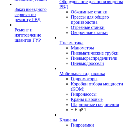
Оборудование для производства
РВД
Заказ выездного
Обжимные станки
сервиса по
Прессы для общего
ремонту РВД
производства
Отрезные станки
Ремонт и
Окорочные станки
изготовление
шлангов ГУР
Пневматика
Манометры
Пневматические трубки
Пневмораспределители
Пневмодроссели
Мобильная гидравлика
Гидромоторы
Коробки отбора мощности
(КОМ)
Гидронасосы
Краны шаровые
Шарнирные соединения
+ Ещё 1
Клапаны
Гидрозамки