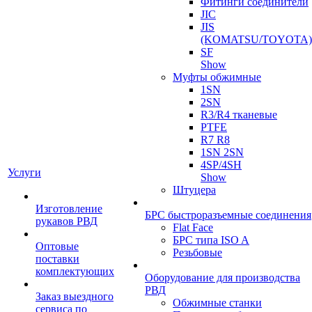
Фитинги соединители
JIC
JIS
(KOMATSU/TOYOTA)
SF
Show
Муфты обжимные
1SN
2SN
R3/R4 тканевые
PTFE
R7 R8
1SN 2SN
4SP/4SH
Услуги
Show
Штуцера
Изготовление
БРС быстроразъемные соединения
рукавов РВД
Flat Face
БРС типа ISO A
Оптовые
Резьбовые
поставки
комплектующих
Оборудование для производства
РВД
Заказ выездного
Обжимные станки
сервиса по