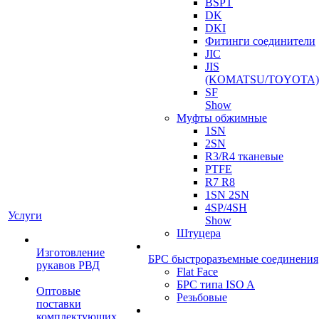
BSPT
DK
DKI
Фитинги соединители
JIC
JIS
(KOMATSU/TOYOTA)
SF
Show
Муфты обжимные
1SN
2SN
R3/R4 тканевые
PTFE
R7 R8
1SN 2SN
4SP/4SH
Услуги
Show
Штуцера
Изготовление
БРС быстроразъемные соединения
рукавов РВД
Flat Face
БРС типа ISO A
Оптовые
Резьбовые
поставки
комплектующих