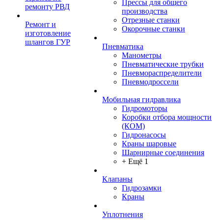
Прессы для общего
ремонту РВД
производства
Отрезные станки
Ремонт и
Окорочные станки
изготовление
шлангов ГУР
Пневматика
Манометры
Пневматические трубки
Пневмораспределители
Пневмодроссели
Мобильная гидравлика
Гидромоторы
Коробки отбора мощности
(КОМ)
Гидронасосы
Краны шаровые
Шарнирные соединения
+ Ещё 1
Клапаны
Гидрозамки
Краны
Уплотнения