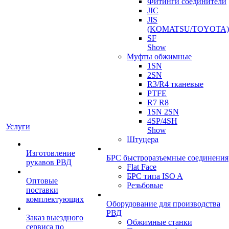
Фитинги соединители
JIC
JIS
(KOMATSU/TOYOTA)
SF
Show
Муфты обжимные
1SN
2SN
R3/R4 тканевые
PTFE
R7 R8
1SN 2SN
4SP/4SH
Услуги
Show
Штуцера
Изготовление
БРС быстроразъемные соединения
рукавов РВД
Flat Face
БРС типа ISO A
Оптовые
Резьбовые
поставки
комплектующих
Оборудование для производства
РВД
Заказ выездного
Обжимные станки
сервиса по