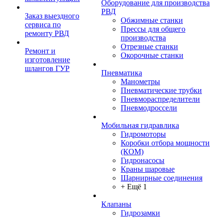
Оборудование для производства
РВД
Заказ выездного
Обжимные станки
сервиса по
Прессы для общего
ремонту РВД
производства
Отрезные станки
Ремонт и
Окорочные станки
изготовление
шлангов ГУР
Пневматика
Манометры
Пневматические трубки
Пневмораспределители
Пневмодроссели
Мобильная гидравлика
Гидромоторы
Коробки отбора мощности
(КОМ)
Гидронасосы
Краны шаровые
Шарнирные соединения
+ Ещё 1
Клапаны
Гидрозамки