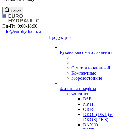
Поиск
Пн-Пт: 9:00-18:00
info@eurohydraulic.ru
Продукция
Рукава высокого давления
С металлонавивкой
Компактные
Морозостойкие
Фитинги и муфты
Фитинги
BSP
NPTF
ORFS
DKOL(DKL) и
DKOS(DKS)
BANJO