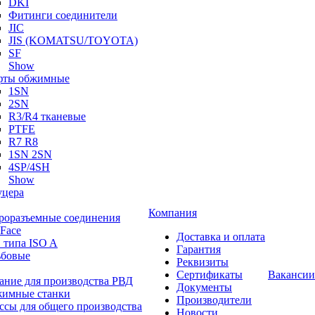
DKI
Фитинги соединители
JIC
JIS (KOMATSU/TOYOTA)
SF
Show
ты обжимные
1SN
2SN
R3/R4 тканевые
PTFE
R7 R8
1SN 2SN
4SP/4SH
Show
цера
Компания
роразъемные соединения
 Face
Доставка и оплата
 типа ISO A
Гарантия
ьбовые
Реквизиты
Сертификаты
Вакансии
ание для производства РВД
Документы
имные станки
Производители
ссы для общего производства
Новости