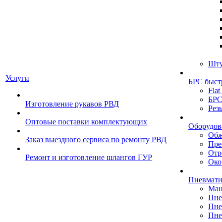
Шту
Услуги
БРС быст
Flat
БРС
Изготовление рукавов РВД
Рез
Оптовые поставки комплектующих
Оборудов
Обж
Заказ выездного сервиса по ремонту РВД
Пре
Отр
Ремонт и изготовление шлангов ГУР
Око
Пневмати
Ман
Пне
Пне
Пне