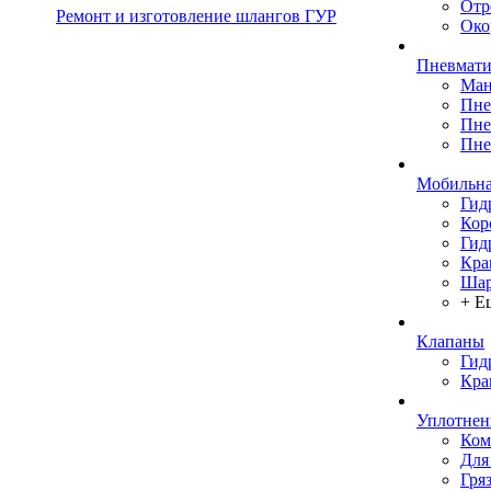
Отр
Ремонт и изготовление шлангов ГУР
Око
Пневмати
Ман
Пне
Пне
Пне
Мобильна
Гид
Кор
Гид
Кра
Шар
+ Е
Клапаны
Гид
Кра
Уплотнен
Ком
Для
Гря