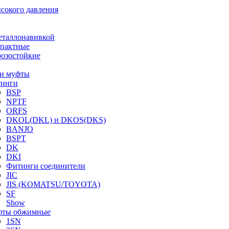
ысокого давления
еталлонавивкой
пактные
озостойкие
и муфты
инги
BSP
NPTF
ORFS
DKOL(DKL) и DKOS(DKS)
BANJO
BSPT
DK
DKI
Фитинги соединители
JIC
JIS (KOMATSU/TOYOTA)
SF
Show
ты обжимные
1SN