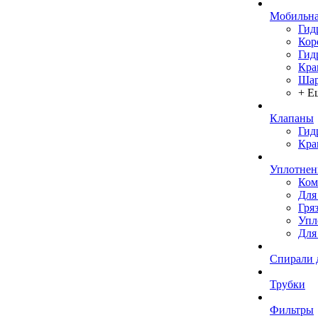
Мобильна
Гид
Кор
Гид
Кра
Шар
+ Е
Клапаны
Гид
Кра
Уплотнен
Ком
Для
Гря
Упл
Для
Спирали 
Трубки
Фильтры