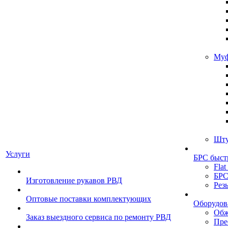
Муф
Шту
Услуги
БРС быст
Flat
БРС
Изготовление рукавов РВД
Рез
Оптовые поставки комплектующих
Оборудов
Обж
Заказ выездного сервиса по ремонту РВД
Пре