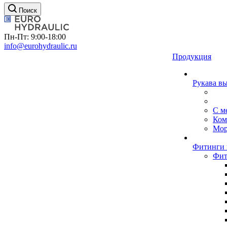
Поиск
Пн-Пт: 9:00-18:00
info@eurohydraulic.ru
Продукция
Рукава в
С м
Ком
Мор
Фитинги 
Фит