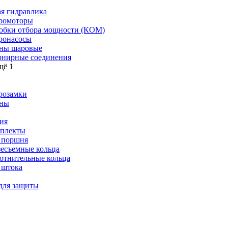
я гидравлика
ромоторы
обки отбора мощности (КОМ)
ронасосы
ны шаровые
нирные соединения
щё 1
розамки
ны
ия
плекты
 поршня
зесъемные кольца
отнительные кольца
 штока
для защиты