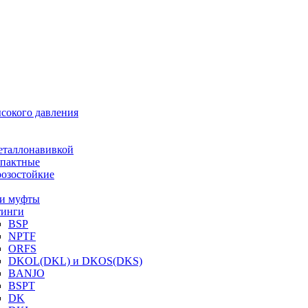
ысокого давления
еталлонавивкой
пактные
озостойкие
и муфты
инги
BSP
NPTF
ORFS
DKOL(DKL) и DKOS(DKS)
BANJO
BSPT
DK