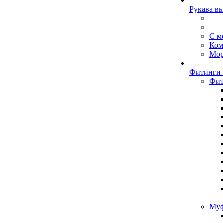
Рукава в
С м
Ком
Мор
Фитинги 
Фит
Муф