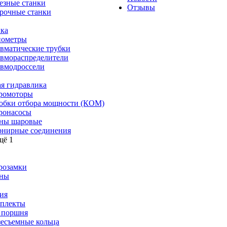
езные станки
Отзывы
рочные станки
ка
ометры
вматические трубки
вмораспределители
вмодроссели
я гидравлика
ромоторы
обки отбора мощности (КОМ)
ронасосы
ны шаровые
нирные соединения
щё 1
розамки
ны
ия
плекты
 поршня
зесъемные кольца