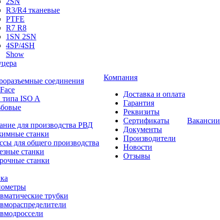
2SN
R3/R4 тканевые
PTFE
R7 R8
1SN 2SN
4SP/4SH
Show
цера
Компания
роразъемные соединения
 Face
Доставка и оплата
 типа ISO A
Гарантия
ьбовые
Реквизиты
Сертификаты
Вакансии
ание для производства РВД
Документы
имные станки
Производители
ссы для общего производства
Новости
езные станки
Отзывы
рочные станки
ка
ометры
вматические трубки
вмораспределители
вмодроссели