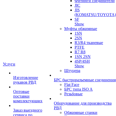
Фитинги соединители
JIC
JIS
(KOMATSU/TOYOTA)
SF
Show
Муфты обжимные
1SN
2SN
R3/R4 тканевые
PTFE
R7 R8
1SN 2SN
4SP/4SH
Услуги
Show
Штуцера
Изготовление
БРС быстроразъемные соединения
рукавов РВД
Flat Face
БРС типа ISO A
Оптовые
Резьбовые
поставки
комплектующих
Оборудование для производства
РВД
Заказ выездного
Обжимные станки
сервиса по