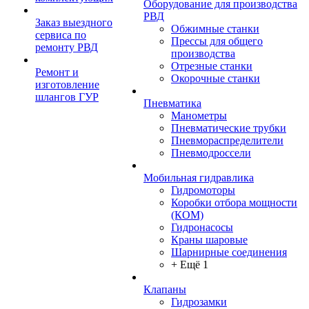
Оборудование для производства
РВД
Заказ выездного
Обжимные станки
сервиса по
Прессы для общего
ремонту РВД
производства
Отрезные станки
Ремонт и
Окорочные станки
изготовление
шлангов ГУР
Пневматика
Манометры
Пневматические трубки
Пневмораспределители
Пневмодроссели
Мобильная гидравлика
Гидромоторы
Коробки отбора мощности
(КОМ)
Гидронасосы
Краны шаровые
Шарнирные соединения
+ Ещё 1
Клапаны
Гидрозамки