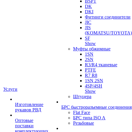
BSPT
DK
DKI
Фитинги соединители
JIC
JIS
(KOMATSU/TOYOTA)
SF
Show
Муфты обжимные
1SN
2SN
R3/R4 тканевые
PTFE
R7 R8
1SN 2SN
4SP/4SH
Услуги
Show
Штуцера
Изготовление
БРС быстроразъемные соединения
рукавов РВД
Flat Face
БРС типа ISO A
Оптовые
Резьбовые
поставки
комплектующих