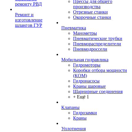
Прессы для общего
ремонту РВД
производства
Отрезные станки
Ремонт и
Окорочные станки
изготовление
шлангов ГУР
Пневматика
Манометры
Пневматические трубки
Пневмораспределители
Пневмодроссели
Мобильная гидравлика
Гидромоторы
Коробки отбора мощности
(КОМ)
Гидронасосы
Краны шаровые
Шарнирные соединения
+ Ещё 1
Клапаны
Гидрозамки
Краны
Уплотнения