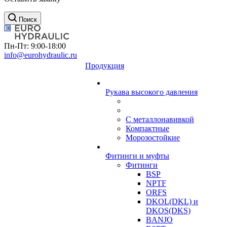
Поиск
Пн-Пт: 9:00-18:00
info@eurohydraulic.ru
Продукция
Рукава высокого давления
С металлонавивкой
Компактные
Морозостойкие
Фитинги и муфты
Фитинги
BSP
NPTF
ORFS
DKOL(DKL) и
DKOS(DKS)
BANJO